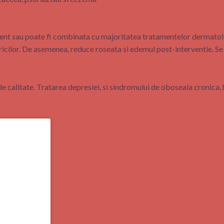
nt sau poate fi combinata cu majoritatea tratamentelor dermatologic
tricilor. De asemenea, reduce roseata si edemul post-interventie. S
 calitate. Tratarea depresiei, si sindromului de oboseala cronica, h