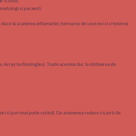
r si osos.
matologi si pacienti.
 duce la scaderea inflamatiei, formarea de vase noi si cresterea
ns Array technologies). Toate acestea duc la obtinerea de
uri si pori mai putin vizibili. De asemenea reduce cicatricile