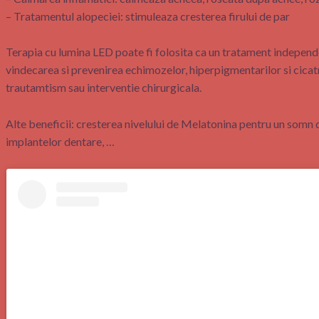
– Tratamentul alopeciei: stimuleaza cresterea firului de par
Terapia cu lumina LED poate fi folosita ca un tratament independe
vindecarea si prevenirea echimozelor, hiperpigmentarilor si cica
trautamtism sau interventie chirurgicala.
Alte beneficii: cresterea nivelului de Melatonina pentru un somn de
implantelor dentare, …