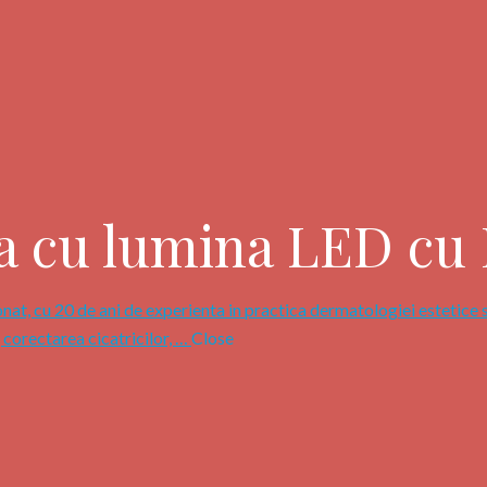
a cu lumina LED cu H
nat, cu 20 de ani de experienta in practica dermatologiei estetice 
, corectarea cicatricilor, …
Close