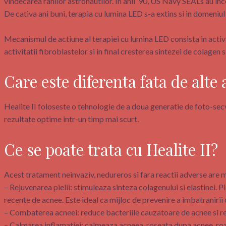
vindecarea ranilor astronautilor. In anii ’90, US Navy SEALs au inc
De cativa ani buni, terapia cu lumina LED s-a extins si in domeniu
Mecanismul de actiune al terapiei cu lumina LED consista in activ
activitatii fibroblastelor si in final cresterea sintezei de colagen s
Care este diferenta fata de alte
Healite II foloseste o tehnologie de a doua generatie de foto-sec
rezultate optime intr-un timp mai scurt.
Ce se poate trata cu Healite II?
Acest tratament neinvaziv, nedureros si fara reactii adverse are m
– Rejuvenarea pielii: stimuleaza sinteza colagenului si elastinei. P
recente de acnee. Este ideal ca mijloc de prevenire a imbatranirii
– Combaterea acneei: reduce bacteriile cauzatoare de acnee si 
– Calmarea inflamatiei: calmeaza acneea, roseata dupa acnee, ro