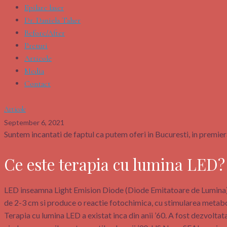
Epilare laser
Dr. Daniela Taher
Before/After
Preturi
Articole
Media
Contact
Articole
September 6, 2021
Suntem incantati de faptul ca putem oferi in Bucuresti, in premier
Ce este terapia cu lumina LED?
LED inseamna Light Emision Diode (Diode Emitatoare de Lumina). 
de 2-3 cm si produce o reactie fotochimica, cu stimularea metabol
Terapia cu lumina LED a existat inca din anii ’60. A fost dezvoltat