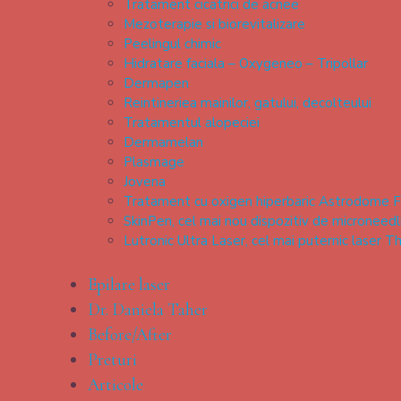
Tratament cicatrici de acnee
Mezoterapie si biorevitalizare
Peelingul chimic
Hidratare faciala – Oxygeneo – Tripollar
Dermapen
Reintineriea mainilor, gatului, decolteului
Tratamentul alopeciei
Dermamelan
Plasmage
Jovena
Tratament cu oxigen hiperbaric Astrodome F
SkinPen, cel mai nou dispozitiv de microneedl
Lutronic Ultra Laser, cel mai puternic laser T
Epilare laser
Dr. Daniela Taher
Before/After
Preturi
Articole