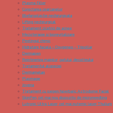
Plasma Filler
Corectarea cearcanelor
Blefaroplastie nechirurgicala
Lifting nechirurgical
Tratament cicatrici de acnee
Mezoterapie si biorevitalizare
Peelingul chimic
Hidratare faciala – Oxygeneo – Tripollar
Dermapen
Reintineriea mainilor, gatului, decolteului
Tratamentul alopeciei
Dermamelan
Plasmage
Jovena
Tratament cu oxigen hiperbaric Astrodome Facial
SkinPen, cel mai nou dispozitiv de microneedling
Lutronic Ultra Laser, cel mai puternic laser Thulium