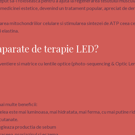
eput sa-l foloseasca pentru a ajuta la regenerarea tesutului muscula
l medicinei estetice, devenind un tratament popular, apreciat de der
area mitochondriilor celulare si stimularea sintezei de ATP ceea ce
i elastina.
 aparate de terapie LED?
ventiere si matrice cu lentile optice (photo-sequencing & Optic Le
ai multe beneficii:
ielea este mai luminoasa, mai hidratata, mai ferma, cu mai putine rid
 cutanate.
regleaza productia de sebum
zaceea, psoriazisul si eczema