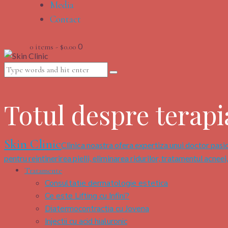
Media
Contact
0
0 items
-
$0.00
Totul despre terapi
Skin Clinic
Clinica noastra ofera expertiza unui doctor pasio
pentru reintinerirea pielii, eliminarea ridurilor, tratamentul acneei
Tratamente
Consultatie dermatologie estetica
Ce este Lifting cu Infini?
Diatermocontractia cu Jovena
Injectii cu acid hialuronic