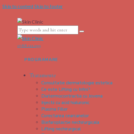
Skip to content
Skip to footer
0788.112.299
PROGRAMARE
Tratamente
Consultatie dermatologie estetica
Ce este Lifting cu Infini?
Diatermocontractia cu Jovena
Injectii cu acid hialuronic
Plasma Filler
Corectarea cearcanelor
Blefaroplastie nechirurgicala
Lifting nechirurgical