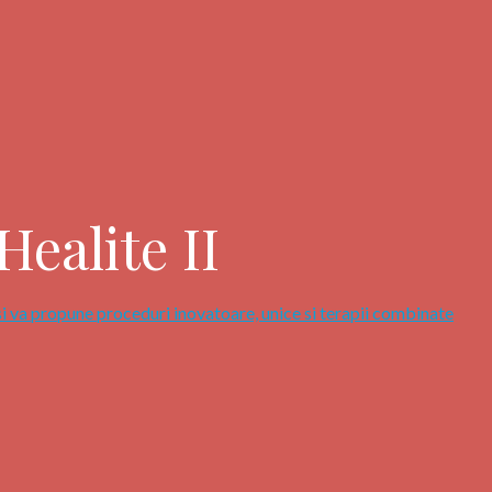
ealite II
si va propune proceduri inovatoare, unice si terapii combinate