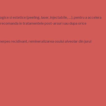
e si estetice (peeling, laser, injectabile, …), pentru a accelera
e recomanda in tratamentele post-arsuri sau dupa orice
erpes recidivant, remineralizarea osului alveolar din jurul