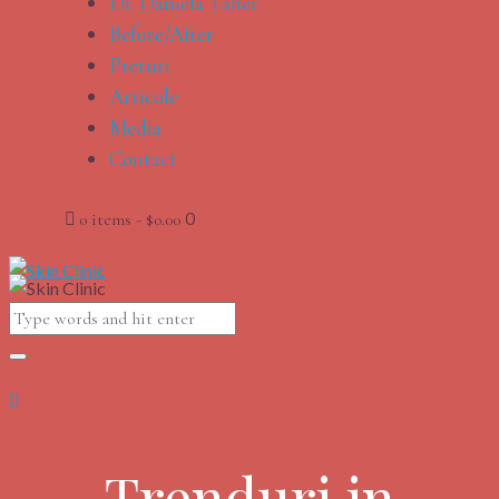
Dr. Daniela Taher
Before/After
Preturi
Articole
Media
Contact
0
0 items
-
$0.00
Trenduri in