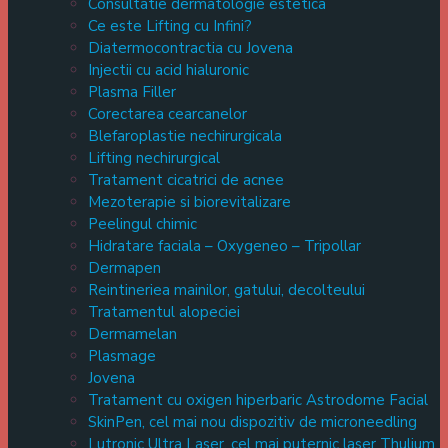
Consultatie dermatologie estetica
Ce este Lifting cu Infini?
Diatermocontractia cu Jovena
Injectii cu acid hialuronic
Plasma Filler
Corectarea cearcanelor
Blefaroplastie nechirurgicala
Lifting nechirurgical
Tratament cicatrici de acnee
Mezoterapie si biorevitalizare
Peelingul chimic
Hidratare faciala – Oxygeneo – Tripollar
Dermapen
Reintineriea mainilor, gatului, decolteului
Tratamentul alopeciei
Dermamelan
Plasmage
Jovena
Tratament cu oxigen hiperbaric Astrodome Facial
SkinPen, cel mai nou dispozitiv de microneedling
Lutronic Ultra Laser, cel mai puternic laser Thulium