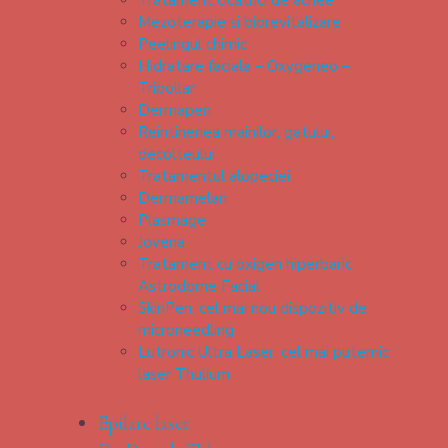
Tratament cicatrici de acnee
Mezoterapie si biorevitalizare
Peelingul chimic
Hidratare faciala – Oxygeneo –
Tripollar
Dermapen
Reintineriea mainilor, gatului,
decolteului
Tratamentul alopeciei
Dermamelan
Plasmage
Jovena
Tratament cu oxigen hiperbaric
Astrodome Facial
SkinPen, cel mai nou dispozitiv de
microneedling
Lutronic Ultra Laser, cel mai puternic
laser Thulium
Epilare laser