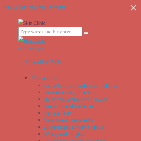
Skip to content
Skip to footer
0788.112.299
PROGRAMARE
Tratamente
Consultatie dermatologie estetica
Ce este Lifting cu Infini?
Diatermocontractia cu Jovena
Injectii cu acid hialuronic
Plasma Filler
Corectarea cearcanelor
Blefaroplastie nechirurgicala
Lifting nechirurgical