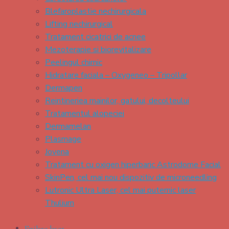
Blefaroplastie nechirurgicala
Lifting nechirurgical
Tratament cicatrici de acnee
Mezoterapie si biorevitalizare
Peelingul chimic
Hidratare faciala – Oxygeneo – Tripollar
Dermapen
Reintineriea mainilor, gatului, decolteului
Tratamentul alopeciei
Dermamelan
Plasmage
Jovena
Tratament cu oxigen hiperbaric Astrodome Facial
SkinPen, cel mai nou dispozitiv de microneedling
Lutronic Ultra Laser, cel mai puternic laser
Thulium
Epilare laser