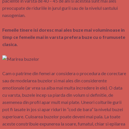
paciente in varsta de 40 – 45 de ani si acestea sunt mai ales
preocupate de riduriile in jurul gurii sau de la nivelul santului
nasogenian.
Femeile tinere isi doresc mai ales buze mai voluminoase in
timp ce femeile mai in varsta prefera buze cu o frumusete
clasica.
Cam o patrime din femei ar considera o procedura de corectare
sau de modelarea buzelor si mai ales din considerente
emotionale (ar vrea sa aiba mai multa incredere in ele). O data
cu varsta, buzele incep sa piarda din volum si definitie, de
asemenea din profil apar mult mai plate. Uneori colturile gurii
pot fi lasate in jos si apar riduri in “cod de bara” la nivelul buzei
superioare. Culoarea buzelor poate deveni mai pala. La toate
aceste constribuie expunerea la soare, fumatul, chiar si epilarea