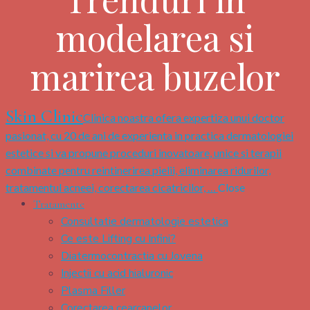
modelarea si
marirea buzelor
Skin Clinic
Clinica noastra ofera expertiza unui doctor
pasionat, cu 20 de ani de experienta in practica dermatologiei
estetice si va propune proceduri inovatoare, unice si terapii
combinate pentru reintinerirea pielii, eliminarea ridurilor,
tratamentul acneei, corectarea cicatricilor, …
Close
Tratamente
Consultatie dermatologie estetica
Ce este Lifting cu Infini?
Diatermocontractia cu Jovena
Injectii cu acid hialuronic
Plasma Filler
Corectarea cearcanelor