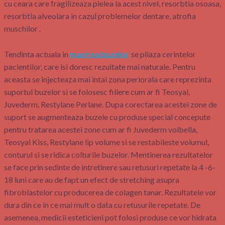
cu ceara care fragilizeaza pielea la acest nivel, resorbtia osoasa,
resorbtia alveolara in cazul problemelor dentare, atrofia
muschilor .
Tendinta actuala in
marirea buzelor
se pliaza cerintelor
pacientilor, care isi doresc rezultate mai naturale. Pentru
aceasta se injecteaza mai intai zona periorala care reprezinta
suportul buzelor si se folosesc fillere cum ar fi Teosyal,
Juvederm, Restylane Perlane. Dupa corectarea acestei zone de
suport se augmenteaza buzele cu produse special concepute
pentru tratarea acestei zone cum ar fi Juvederm volbella,
Teosyal Kiss, Restylane lip volume si se restabileste volumul,
conturul si se ridica colturile buzelor. Mentinerea rezultatelor
se face prin sedinte de intretinere sau retusuri repetate la 4 -6-
18 luni care au de fapt un efect de stretching asupra
fibroblastelor cu producerea de colagen tanar. Rezultatele vor
dura din ce in ce mai mult o data cu retusurile repetate. De
asemenea, medicii esteticieni pot folosi produse ce vor hidrata