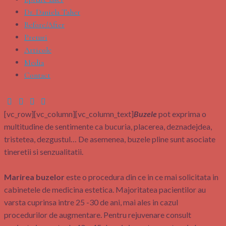
Dr. Daniela Taher
Before/After
Preturi
Articole
Media
Contact
[vc_row][vc_column][vc_column_text]
Buzele
pot exprima o
multitudine de sentimente ca bucuria, placerea, deznadejdea,
tristetea, dezgustul… De asemenea, buzele pline sunt asociate
tineretii si senzualitatii.
Marirea buzelor
este o procedura din ce in ce mai solicitata in
cabinetele de medicina estetica. Majoritatea pacientilor au
varsta cuprinsa intre 25 -30 de ani, mai ales in cazul
procedurilor de augmentare. Pentru rejuvenare consult