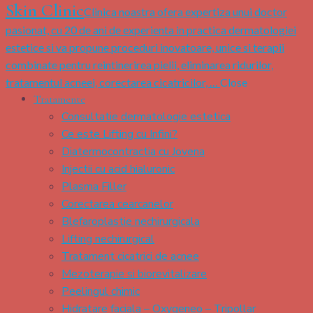
Skin Clinic
Clinica noastra ofera expertiza unui doctor
pasionat, cu 20 de ani de experienta in practica dermatologiei
estetice si va propune proceduri inovatoare, unice si terapii
combinate pentru reintinerirea pielii, eliminarea ridurilor,
tratamentul acneei, corectarea cicatricilor, …
Close
Tratamente
Consultatie dermatologie estetica
Ce este Lifting cu Infini?
Diatermocontractia cu Jovena
Injectii cu acid hialuronic
Plasma Filler
Corectarea cearcanelor
Blefaroplastie nechirurgicala
Lifting nechirurgical
Tratament cicatrici de acnee
Mezoterapie si biorevitalizare
Peelingul chimic
Hidratare faciala – Oxygeneo – Tripollar