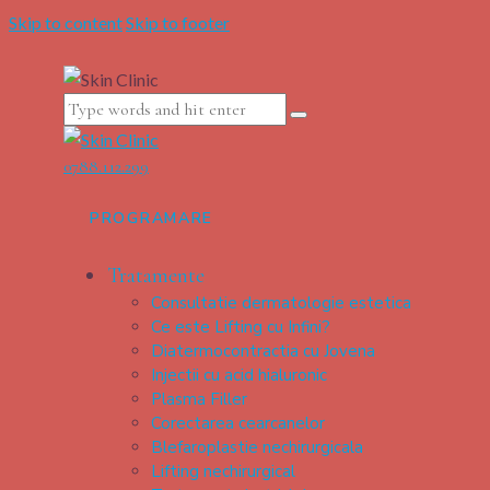
Skip to content
Skip to footer
0788.112.299
PROGRAMARE
Tratamente
Consultatie dermatologie estetica
Ce este Lifting cu Infini?
Diatermocontractia cu Jovena
Injectii cu acid hialuronic
Plasma Filler
Corectarea cearcanelor
Blefaroplastie nechirurgicala
Lifting nechirurgical