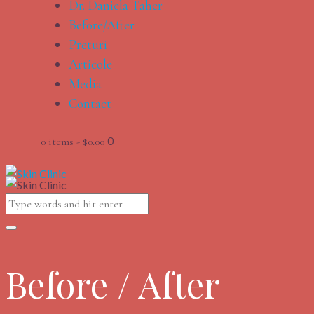
Dr. Daniela Taher
Before/After
Preturi
Articole
Media
Contact
0
0 items
-
$0.00
Before / After