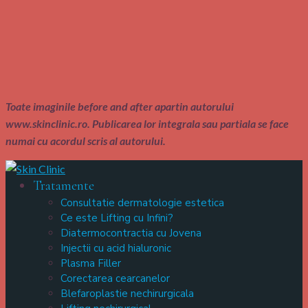
Toate imaginile before and after apartin autorului
www.skinclinic.ro. Publicarea lor integrala sau partiala se face
numai cu acordul scris al autorului.
Tratamente
Consultatie dermatologie estetica
Ce este Lifting cu Infini?
Diatermocontractia cu Jovena
Injectii cu acid hialuronic
Plasma Filler
Corectarea cearcanelor
Blefaroplastie nechirurgicala