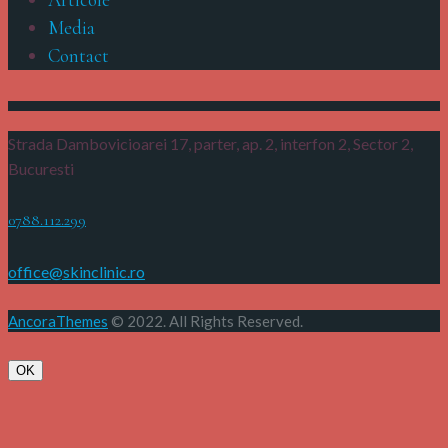
Media
Contact
Strada Dambovicioarei 17, parter, ap. 2, interfon 2,
Sector 2,
Bucuresti
0788.112.299
office@skinclinic.ro
AncoraThemes
© 2022. All Rights Reserved.
OK