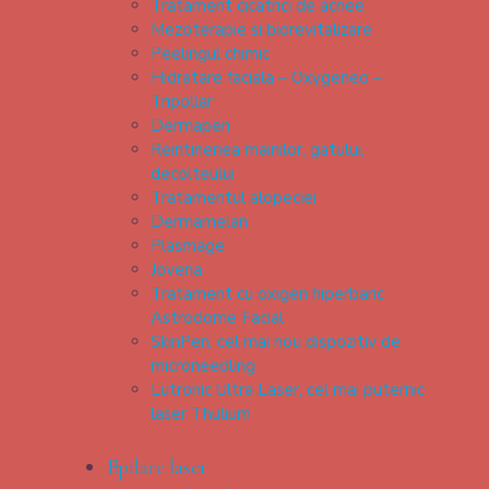
Tratament cicatrici de acnee
Mezoterapie si biorevitalizare
Peelingul chimic
Hidratare faciala – Oxygeneo –
Tripollar
Dermapen
Reintineriea mainilor, gatului,
decolteului
Tratamentul alopeciei
Dermamelan
Plasmage
Jovena
Tratament cu oxigen hiperbaric
Astrodome Facial
SkinPen, cel mai nou dispozitiv de
microneedling
Lutronic Ultra Laser, cel mai puternic
laser Thulium
Epilare laser