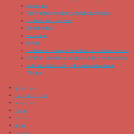
Dermapen
Reintineriea mainilor, gatului, decolteului
Tratamentul alopeciei
Dermamelan
Plasmage
Jovena
Tratament cu oxigen hiperbaric Astrodome Facial
SkinPen, cel mai nou dispozitiv de microneedling
Lutronic Ultra Laser, cel mai puternic laser
Thulium
Epilare laser
Dr. Daniela Taher
Before/After
Preturi
Articole
Media
Contact