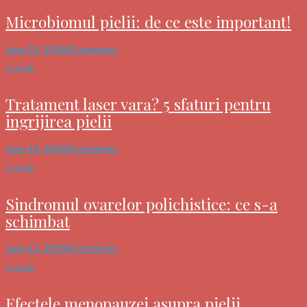
Microbiomul pielii: de ce este important!
June 18, 2026
0
Comments
Articole
Tratament laser vara? 5 sfaturi pentru
ingrijirea pielii
June 18, 2026
0
Comments
Articole
Sindromul ovarelor polichistice: ce s-a
schimbat
June 15, 2026
0
Comments
Articole
Efectele menopauzei asupra pielii