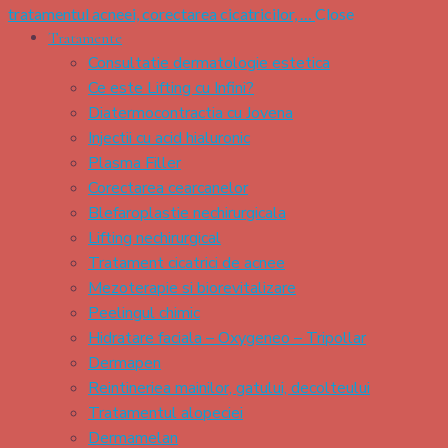
tratamentul acneei, corectarea cicatricilor, …
Close
Tratamente
Consultatie dermatologie estetica
Ce este Lifting cu Infini?
Diatermocontractia cu Jovena
Injectii cu acid hialuronic
Plasma Filler
Corectarea cearcanelor
Blefaroplastie nechirurgicala
Lifting nechirurgical
Tratament cicatrici de acnee
Mezoterapie si biorevitalizare
Peelingul chimic
Hidratare faciala – Oxygeneo – Tripollar
Dermapen
Reintineriea mainilor, gatului, decolteului
Tratamentul alopeciei
Dermamelan