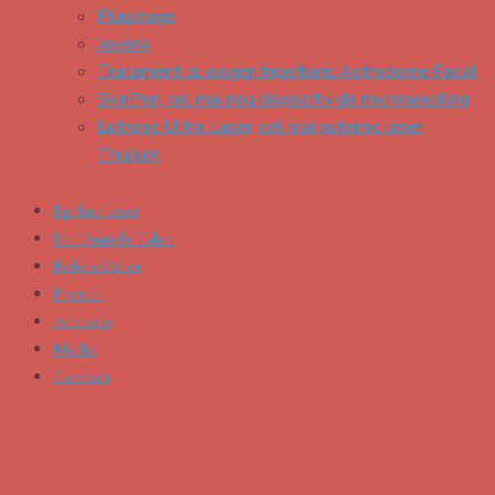
Plasmage
Jovena
Tratament cu oxigen hiperbaric Astrodome Facial
SkinPen, cel mai nou dispozitiv de microneedling
Lutronic Ultra Laser, cel mai puternic laser
Thulium
Epilare laser
Dr. Daniela Taher
Before/After
Preturi
Articole
Media
Contact