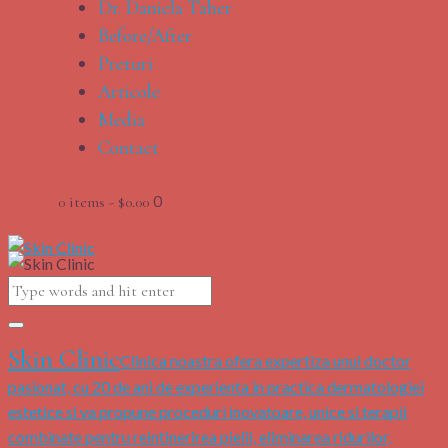
Dr. Daniela Taher
Before/After
Preturi
Articole
Media
Contact
0
0 items
-
$0.00
Skin Clinic
Clinica noastra ofera expertiza unui doctor
pasionat, cu 20 de ani de experienta in practica dermatologiei
estetice si va propune proceduri inovatoare, unice si terapii
combinate pentru reintinerirea pielii, eliminarea ridurilor,