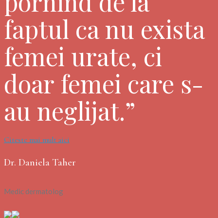
pornind de la
faptul ca nu exista
femei urate, ci
doar femei care s-
au neglijat.”
Citeste mai mult aici
Dr. Daniela Taher
Medic dermatolog