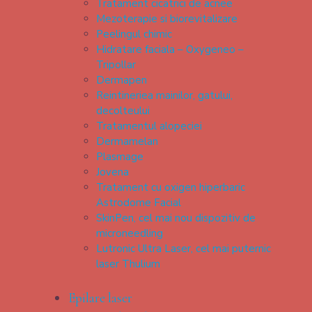
Tratament cicatrici de acnee
Mezoterapie si biorevitalizare
Peelingul chimic
Hidratare faciala – Oxygeneo –
Tripollar
Dermapen
Reintineriea mainilor, gatului,
decolteului
Tratamentul alopeciei
Dermamelan
Plasmage
Jovena
Tratament cu oxigen hiperbaric
Astrodome Facial
SkinPen, cel mai nou dispozitiv de
microneedling
Lutronic Ultra Laser, cel mai puternic
laser Thulium
Epilare laser