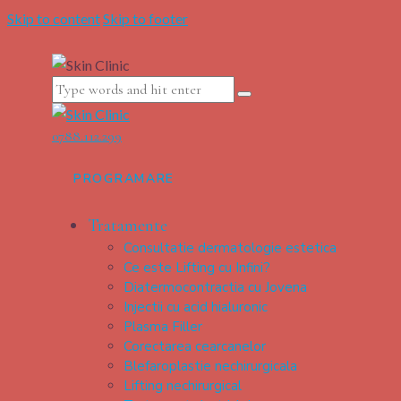
Skip to content
Skip to footer
0788.112.299
PROGRAMARE
Tratamente
Consultatie dermatologie estetica
Ce este Lifting cu Infini?
Diatermocontractia cu Jovena
Injectii cu acid hialuronic
Plasma Filler
Corectarea cearcanelor
Blefaroplastie nechirurgicala
Lifting nechirurgical