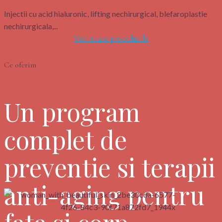
Injectii cu acid hialuronic, lifting nechirurgical, blefaroplastie
nechirurgicala,...
Vezi toate procedurile
Ce oferim
Un program
complet de
preventie si terapii
anti-aging pentru