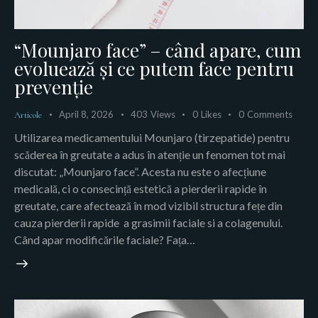
“Mounjaro face” – când apare, cum
evoluează și ce putem face pentru
prevenție
April 8, 2026
403
Views
0
Likes
0
Comments
Articole
Utilizarea medicamentului Mounjaro (tirzepatide) pentru
scăderea în greutate a adus în atenție un fenomen tot mai
discutat: „Mounjaro face”. Acesta nu este o afecțiune
medicală, ci o consecință estetică a pierderii rapide în
greutate, care afectează în mod vizibil structura fețe din
cauza pierderii rapide a grasimii faciale si a colagenului.
Când apar modificările faciale? Fața…