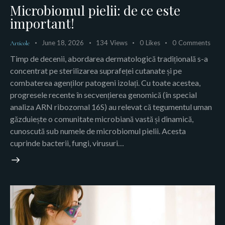
Microbiomul pielii: de ce este
important!
June 18, 2026
134
Views
0
Likes
0
Comments
Articole
Timp de decenii, abordarea dermatologică tradițională s-a
concentrat pe sterilizarea suprafeței cutanate și pe
combaterea agenților patogeni izolați. Cu toate acestea,
progresele recente în secvențierea genomică (în special
analiza ARN ribozomal 16S) au relevat că tegumentul uman
găzduiește o comunitate microbiană vastă și dinamică,
cunoscută sub numele de microbiomul pielii. Acesta
cuprinde bacterii, fungi, virusuri…