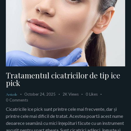
Tratamentul cicatricilor de tip ice
pick
October 24, 2025
2K
Views
0
Likes
Articole
0
Comments
Cicatricile ice pick sunt printre cele mai frecvente, dar și
printre cele mai dificil de tratat. Acestea poartă acest nume
deoarece seamănă cu mici înțepături făcute cu un instrument
ascuțit pentru spart gheața. Sunt cicatrici adânci, înguste și