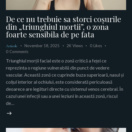
De ce nu trebuie sa storci coșurile
din „triunghiul mortii”, o zona
foarte sensibila de pe fata
November 18, 2025
2K
Views
0
Likes
Articole
0
Comments
Triunghiul morții facial este o zonă critică a feței ce
reprezinta o regiune vulnerabilă din punct de vedere
vascular. Această zonă ce cuprinde buza superioară, nasul și
colțul interior al ochiului, este considerată periculoasă
deoarece are legături directe cu sistemul venos cerebral. În
cazul unei infecții sau a unei leziuni în această zonă, riscul
de…