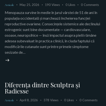
May 25, 2026
190
Views
0
Likes
0
Comments
Articole
Menopauza survine în medie în jurul vârstei de 51 de ani în
populația occidentală și marchează încheierea funcției
reproductive ovariene. Consecințele sistemice ale declinului
estrogenic sunt bine documentate — cardiovasculare,
osoase, neuropsihice — însă impactul asupra pielii rămâne
adesea subevaluat în practica clinică, în ciuda faptului că
modificările cutanate sunt printre primele simptome
sesizate de…
Diferența dintre Sculptra și
Radiesse
April 8, 2026
378
Views
0
Likes
0
Comments
Articole