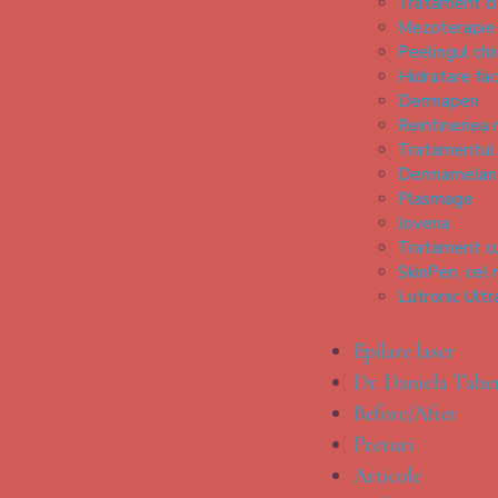
Tratament ci
Mezoterapie s
Peelingul chi
Hidratare fac
Dermapen
Reintineriea m
Tratamentul 
Dermamelan
Plasmage
Jovena
Tratament cu
SkinPen, cel 
Lutronic Ultr
Epilare laser
Dr. Daniela Tahe
Before/After
Preturi
Articole