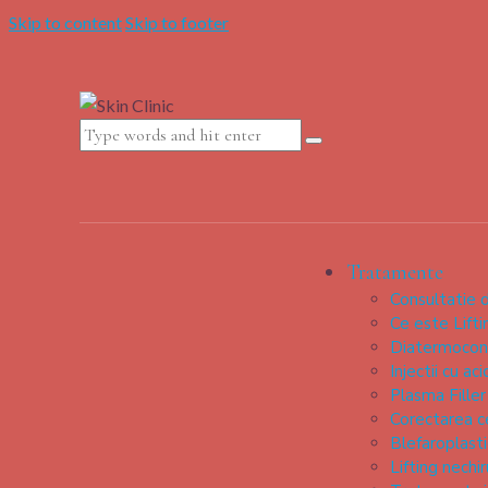
Skip to content
Skip to footer
Tratamente
Consultatie 
Ce este Liftin
Diatermocont
Injectii cu aci
Plasma Filler
Corectarea c
Blefaroplasti
Lifting nechir