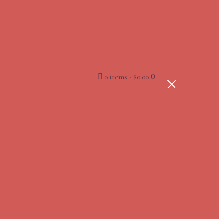
0
0 items
-
$0.00