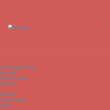
dermatologie estetica
g cu Infini?
ractia cu Jovena
d hialuronic
earcanelor
e nechirurgicala
urgical