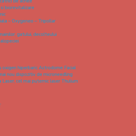
catrici de acnee
i biorevitalizare
mic
iala – Oxygeneo – Tripollar
ainilor, gatului, decolteului
alopeciei
 oxigen hiperbaric Astrodome Facial
mai nou dispozitiv de microneedling
a Laser, cel mai puternic laser Thulium
r