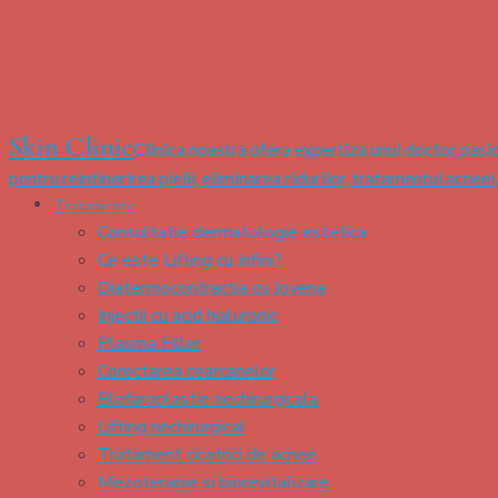
Skin Clinic
Clinica noastra ofera expertiza unui doctor pasio
pentru reintinerirea pielii, eliminarea ridurilor, tratamentul acneei
Tratamente
Consultatie dermatologie estetica
Ce este Lifting cu Infini?
Diatermocontractia cu Jovena
Injectii cu acid hialuronic
Plasma Filler
Corectarea cearcanelor
Blefaroplastie nechirurgicala
Lifting nechirurgical
Tratament cicatrici de acnee
Mezoterapie si biorevitalizare