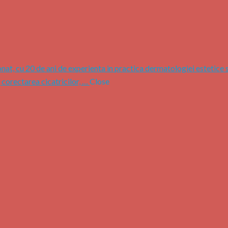
nat, cu 20 de ani de experienta in practica dermatologiei estetice 
, corectarea cicatricilor, …
Close