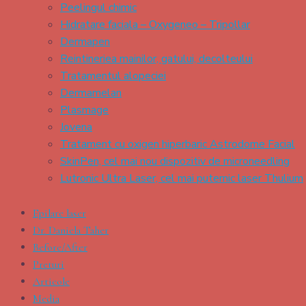
Peelingul chimic
Hidratare faciala – Oxygeneo – Tripollar
Dermapen
Reintineriea mainilor, gatului, decolteului
Tratamentul alopeciei
Dermamelan
Plasmage
Jovena
Tratament cu oxigen hiperbaric Astrodome Facial
SkinPen, cel mai nou dispozitiv de microneedling
Lutronic Ultra Laser, cel mai puternic laser Thulium
Epilare laser
Dr. Daniela Taher
Before/After
Preturi
Articole
Media