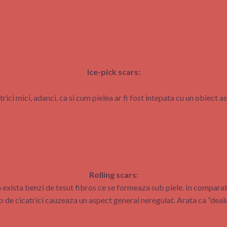
Ice-pick scars:
trici mici, adanci, ca si cum pielea ar fi fost intepata cu un obiect as
Rolling scars:
a exista benzi de tesut fibros ce se formeaza sub piele. In comparatie
ip de cicatrici cauzeaza un aspect general neregulat. Arata ca “dealuri