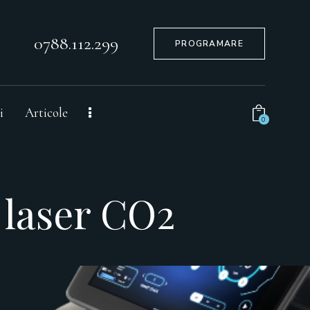
0788.112.299
PROGRAMARE
i
Articole
0
 laser CO2