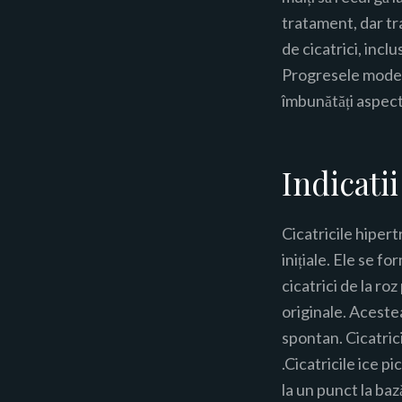
tratament, dar tr
de cicatrici, inclu
Progresele modern
îmbunătăți aspectu
Indicatii
Cicatricile hipertr
inițiale. Ele se f
cicatrici de la ro
originale. Acestea
spontan. Cicatrici
.Cicatricile ice p
la un punct la baz