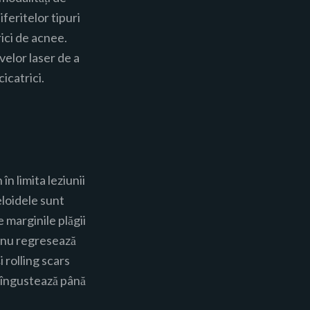
feritelor tipuri
rici de acnee.
elor laser de a
icatrici.
în limita leziunii
eloidele sunt
e marginile plăgii
i nu regresează
 rolling scars
se îngustează până