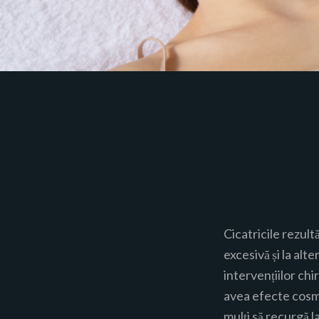
Cicatricile rezul
excesivă și la alt
intervențiilor chi
avea efecte cosme
mulți să recurgă l