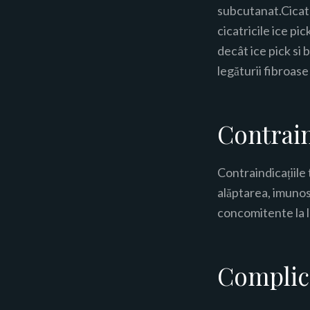
subcutanat.Cicatr
cicatricile ice pic
decât ice pick si 
legăturii fibroas
Contrain
Contraindicațiile t
alăptarea, imunosu
concomitente la l
Complica