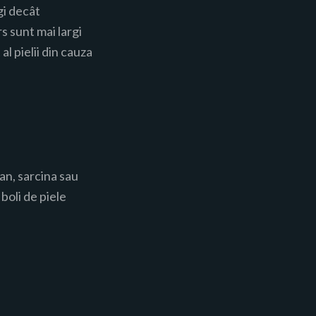
gi decât
rs sunt mai largi
al pielii din cauza
 an, sarcina sau
boli de piele