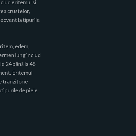
nclud eritemul si
rea crustelor,
ecvent la tipurile
eritem, edem,
termen lung includ
le 24 până la 48
ment. Eritemul
 tranzitorie
tipurile de piele