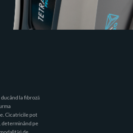
 ducând la fibroză
n urma
e. Cicatricile pot
r, determinând pe
 modalități de