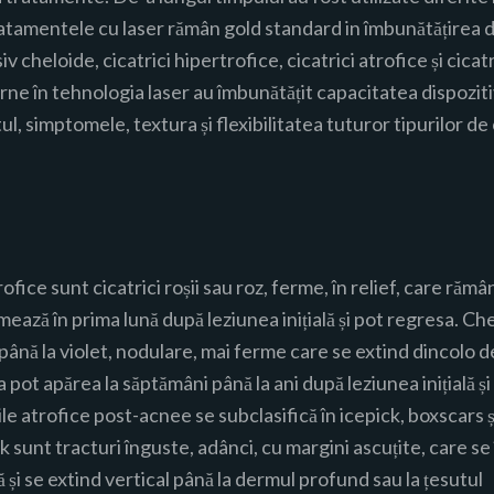
atamentele cu laser rămân gold standard in îmbunătățirea di
siv cheloide, cicatrici hipertrofice, cicatrici atrofice și cicat
e în tehnologia laser au îmbunătățit capacitatea dispozitiv
l, simptomele, textura și flexibilitatea tuturor tipurilor de c
ofice sunt cicatrici roșii sau roz, ferme, în relief, care rămân 
ormează în prima lună după leziunea inițială și pot regresa. Ch
z până la violet, nodulare, mai ferme care se extind dincolo d
 pot apărea la săptămâni până la ani după leziunea inițială ș
le atrofice post-acnee se subclasifică în icepick, boxscars și
ick sunt tracturi înguste, adânci, cu margini ascuțite, care 
ă și se extind vertical până la dermul profund sau la țesutul