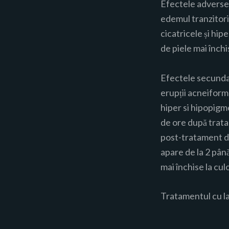
Efectele adverse a
edemul tranzitori
cicatricele și hip
de piele mai închi
Efectele secundar
erupții acneiform
hiper si hipopigm
de ore după trata
post-tratament du
apare de la 2 până
mai închise la cul
Tratamentul cu la