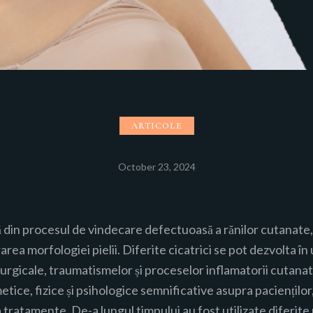
ARTICOLE
October 23, 2024
tă din procesul de vindecare defectuoasă a rănilor cutanate,
erarea morfologiei pielii. Diferite cicatrici se pot dezvolta î
rurgicale, traumatismelor și proceselor inflamatorii cutanat
tice, fizice și psihologice semnificative asupra paciențilo
a tratamente. De-a lungul timpului au fost utilizate diferite