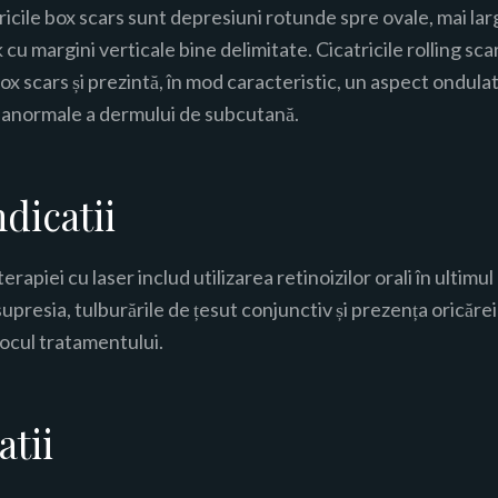
icile box scars sunt depresiuni rotunde spre ovale, mai lar
k cu margini verticale bine delimitate. Cicatricile rolling sca
box scars și prezintă, în mod caracteristic, un aspect ondulat 
e anormale a dermului de subcutană.
dicatii
erapiei cu laser includ utilizarea retinoizilor orali în ultimul
presia, tulburările de țesut conjunctiv și prezența oricărei 
ocul tratamentului.
tii