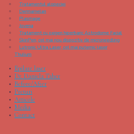
Tratamentul alopeciei
Dermamelan
Plasmage
Jovena
Tratament cu oxigen hiperbaric Astrodome Facial
SkinPen, cel mai nou dispozitiv de microneedling
Lutronic Ultra Laser, cel mai puternic laser
Thulium
Epilare laser
Dr. Daniela Taher
Before/After
Preturi
Articole
Media
Contact