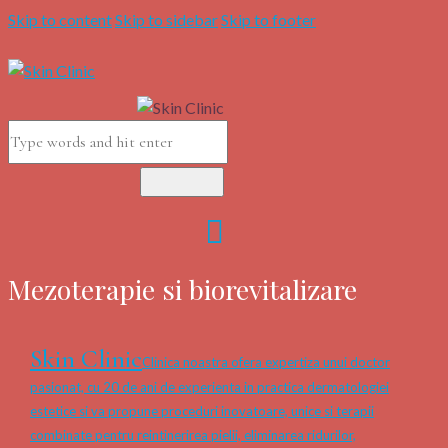
Skip to content
Skip to sidebar
Skip to footer
Mezoterapie si biorevitalizare
Skin Clinic
Clinica noastra ofera expertiza unui doctor
pasionat, cu 20 de ani de experienta in practica dermatologiei
estetice si va propune proceduri inovatoare, unice si terapii
combinate pentru reintinerirea pielii, eliminarea ridurilor,