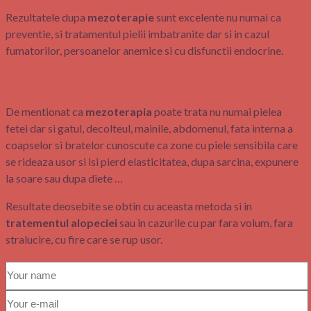
Rezultatele dupa
mezoterapie
sunt excelente nu numai ca
preventie, si tratamentul pielii imbatranite dar si in cazul
fumatorilor, persoanelor anemice si cu disfunctii endocrine.
De mentionat ca
mezoterapia
poate trata nu numai pielea
fetei dar si gatul, decolteul, mainile, abdomenul, fata interna a
coapselor si bratelor cunoscute ca zone cu piele sensibila care
se rideaza usor si isi pierd elasticitatea, dupa sarcina, expunere
la soare sau dupa diete …
Resultate deosebite se obtin cu aceasta metoda si in
tratementul alopeciei
sau in cazurile cu par fara volum, fara
stralucire, cu fire care se rup usor.