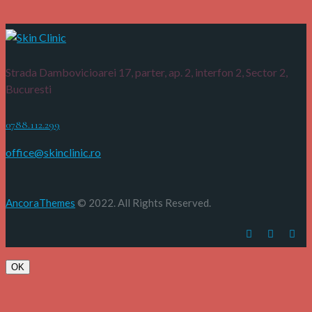
Strada Dambovicioarei 17, parter, ap. 2, interfon 2,
Sector 2,
Bucuresti
0788.112.299
office@skinclinic.ro
AncoraThemes
© 2022. All Rights Reserved.
OK