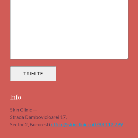
Info
Skin Clinic —
Strada Dambovicioarei 17,
Sector 2, Bucuresti
office@skinclinic.ro
0788.112.299