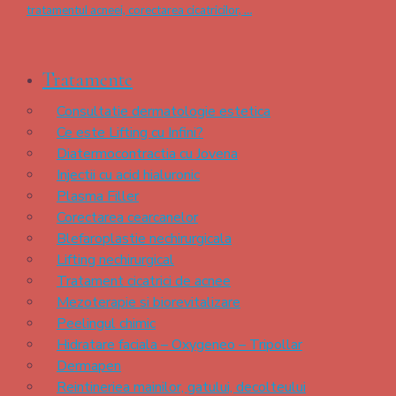
tratamentul acneei, corectarea cicatricilor, …
Tratamente
Consultatie dermatologie estetica
Ce este Lifting cu Infini?
Diatermocontractia cu Jovena
Injectii cu acid hialuronic
Plasma Filler
Corectarea cearcanelor
Blefaroplastie nechirurgicala
Lifting nechirurgical
Tratament cicatrici de acnee
Mezoterapie si biorevitalizare
Peelingul chimic
Hidratare faciala – Oxygeneo – Tripollar
Dermapen
Reintineriea mainilor, gatului, decolteului