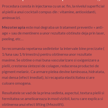
Procedura consta in injectarea cu un ac fin, la nivelul superficial
al pielii a unui cocktail compus din : vitamine, antioxidanti,
aminoacizi.
Mezoterapia
este mai degraba un tratament preventiv « anti-
age » sau de mentinere a unor rezultate obtinute deja prin laser,
peeling, etc…
Se recomanda repetarea sedintelor la intervale bine precizate (
1/luna sau 1/trimestru) pentru obtinerea unor rezultate
maxime. Se obtine o mai buna vascularizare si oxigenizare a
pielii, cresterea sintezei de colagen, reducerea productei de
pigment melanic. Ca urmare pielea devine luminoasa, hidratata,
mai densa (efect imediat), isi recapata elasticitatea si are
culoare omogena.
Resultatele se vad de la prima sedinta, aspectul, textura pielii si
fermitatea se amelioareaza in mod vizibil, lucru care explica si
obtinerea unui efect lifting (Mezolift).