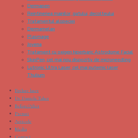
Dermapen
Reintineriea mainilor, gatului, decolteului
Tratamentul alopeciei
Dermamelan
Plasmage
Jovena
Tratament cu oxigen hiperbaric Astrodome Facial
SkinPen, cel mai nou dispozitiv de microneedling
Lutronic Ultra Laser, cel mai puternic laser
Thulium
Epilare laser
Dr. Daniela Taher
Before/After
Preturi
Articole
Media
Contact