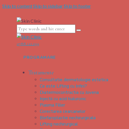
Skip to content
Skip to sidebar
Skip to footer
0788.112.299
PROGRAMARE
Tratamente
Consultatie dermatologie estetica
Ce este Lifting cu Infini?
Diatermocontractia cu Jovena
Injectii cu acid hialuronic
Plasma Filler
Corectarea cearcanelor
Blefaroplastie nechirurgicala
Lifting nechirurgical