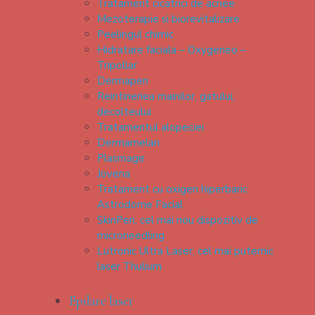
Tratament cicatrici de acnee
Mezoterapie si biorevitalizare
Peelingul chimic
Hidratare faciala – Oxygeneo –
Tripollar
Dermapen
Reintineriea mainilor, gatului,
decolteului
Tratamentul alopeciei
Dermamelan
Plasmage
Jovena
Tratament cu oxigen hiperbaric
Astrodome Facial
SkinPen, cel mai nou dispozitiv de
microneedling
Lutronic Ultra Laser, cel mai puternic
laser Thulium
Epilare laser