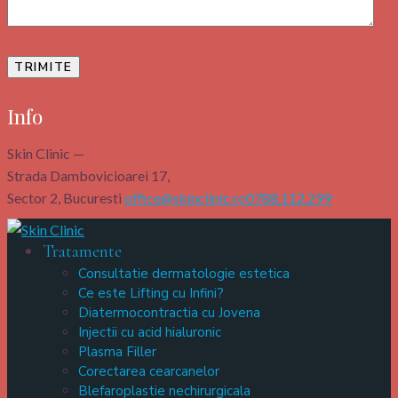
Info
Skin Clinic —
Strada Dambovicioarei 17,
Sector 2, Bucuresti
office@skinclinic.ro
0788.112.299
Tratamente
Consultatie dermatologie estetica
Ce este Lifting cu Infini?
Diatermocontractia cu Jovena
Injectii cu acid hialuronic
Plasma Filler
Corectarea cearcanelor
Blefaroplastie nechirurgicala