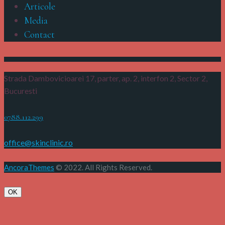
Articole
Media
Contact
Strada Dambovicioarei 17, parter, ap. 2, interfon 2,
Sector 2,
Bucuresti
0788.112.299
office@skinclinic.ro
AncoraThemes
© 2022. All Rights Reserved.
OK