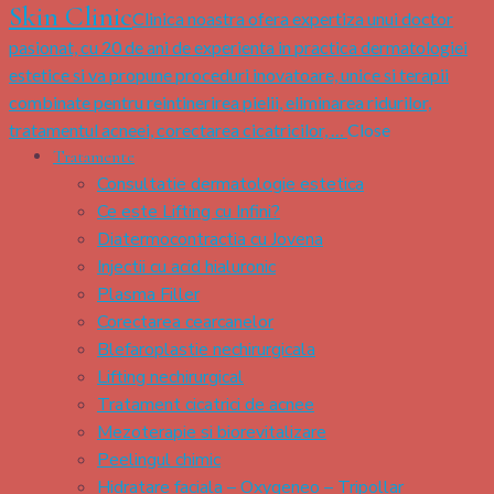
Skin Clinic
Clinica noastra ofera expertiza unui doctor
pasionat, cu 20 de ani de experienta in practica dermatologiei
estetice si va propune proceduri inovatoare, unice si terapii
combinate pentru reintinerirea pielii, eliminarea ridurilor,
tratamentul acneei, corectarea cicatricilor, …
Close
Tratamente
Consultatie dermatologie estetica
Ce este Lifting cu Infini?
Diatermocontractia cu Jovena
Injectii cu acid hialuronic
Plasma Filler
Corectarea cearcanelor
Blefaroplastie nechirurgicala
Lifting nechirurgical
Tratament cicatrici de acnee
Mezoterapie si biorevitalizare
Peelingul chimic
Hidratare faciala – Oxygeneo – Tripollar