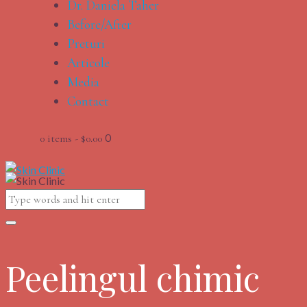
Dr. Daniela Taher
Before/After
Preturi
Articole
Media
Contact
0
0 items
-
$0.00
Peelingul chimic