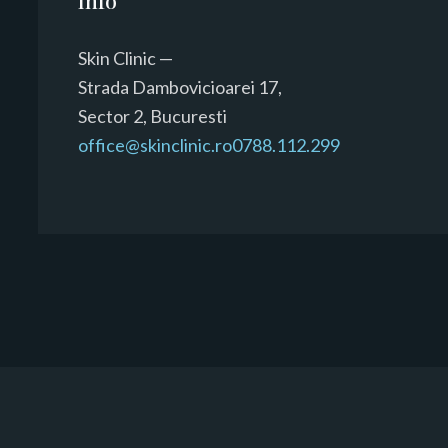
Info
Skin Clinic —
Strada Dambovicioarei 17,
Sector 2, Bucuresti
office@skinclinic.ro
0788.112.299