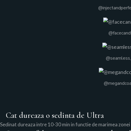
@injectandperf
@facecand
@seamless
@megandcoae
Cat dureaza o sedinta de Ultra
Sedinat dureaza intre 10-30 min in functie de marimea zonei