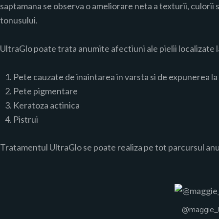
saptamana se observa o ameliorare neta a texturii, culorii si
tonusului.
UltraGlo poate trata anumite afectiuni ale pielii localizate la
Pete cauzate de inaintarea in varsta si de expunerea la
Pete pigmentare
Keratoza actinica
Pistrui
Tratamentul UltraGlo se poate realiza pe tot parcursul anul
@maggie_l