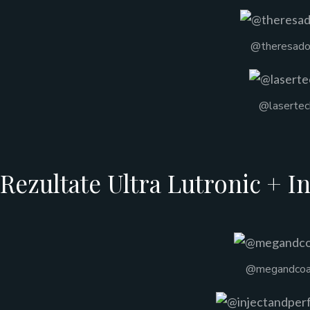
@theresado
@lasertec
Rezultate Ultra Lutronic + In
@megandcoae