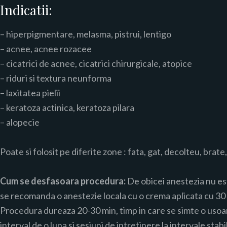
Indicatii:
– hiperpigmentare, melasma, pistrui, lentigo
– acnee, acnee rozacee
– cicatrici de acnee, cicatrici chirurgicale, atopice
– riduri si textura neunforma
– laxitatea pielii
– keratoza actinica, keratoza pilara
– alopecie
Poate si folosit pe diferite zone : fata, gat, decolteu, brate
Cum se desfasoara procedura:
De obicei anestezia nu est
se recomanda o anestezie locala cu o crema aplicata cu 30 
Procedura dureaza 20-30 min, timp in care se simte o usoar
interval de o luna si sesiuni de intretinere la intervale stab