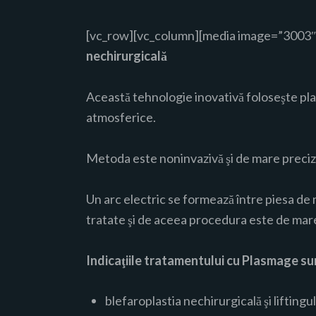
[vc_row][vc_column][media image=”3003″
nechirurgicală
Această tehnologie inovativă foloseşte plas
atmosferice.
Metoda este noninvazivă şi de mare precizie
Un arc electric se formează între piesa de 
tratate şi de aceea procedura este de mare
Indicaţiile tratamentului cu Plasmage su
blefaroplastia nechirurgicală şi liftingu