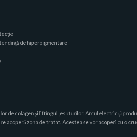
tecţie
cu tendinţă de hiperpigmentare
ă
or de colagen şi liftingul țesuturilor. Arcul electric şi pr
are acoperă zona de tratat. Acestea se vor acoperi cu o crus