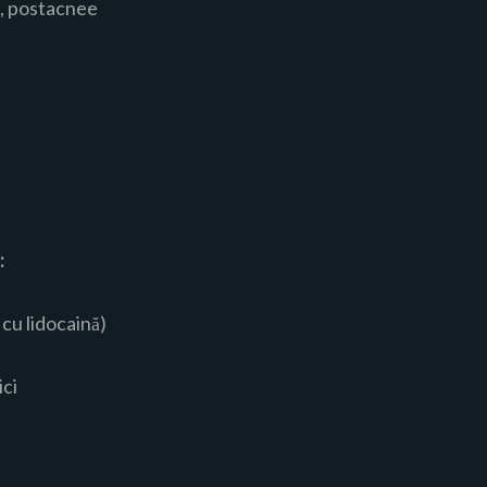
i, postacnee
:
 cu lidocaină)
ici