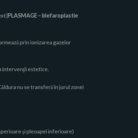
xt]
PLASMAGE – blefaroplastie
formează prin ionizarea gazelor
 intervenţii estetice.
ăldura nu se transferă în jurul zonei
superioare şi pleoapei inferioare)