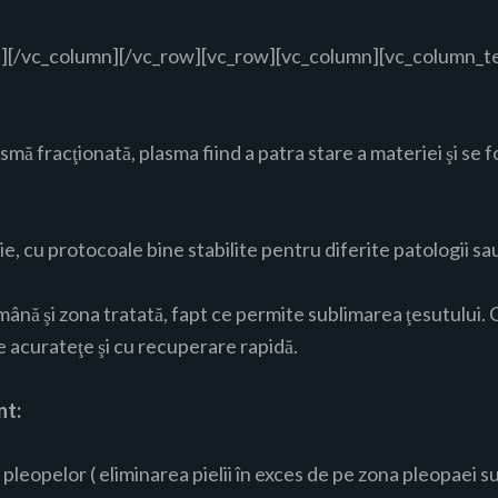
][/vc_column][/vc_row][vc_row][vc_column][vc_column_te
mă fracţionată, plasma fiind a patra stare a materiei şi se 
, cu protocoale bine stabilite pentru diferite patologii sau
mână şi zona tratată, fapt ce permite sublimarea ţesutului. C
 acurateţe şi cu recuperare rapidă.
nt:
l pleopelor ( eliminarea pielii în exces de pe zona pleopaei 