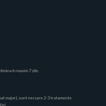
imina în maxim 7 zile.
tanat major), sunt necsare 2-3 tratamente
iei.