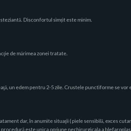
steziantă. Disconfortul simțit este minim.
cţie de mărimea zonei tratate.
ţă, un edem pentru 2-5 zile. Crustele punctiforme se vor el
atament dar, în anumite situaţii ( piele sensibilă, exces cu
procedură este unica opţiune nechirurgicala a blefaroplast