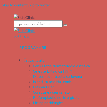
Skip to content
Skip to footer
0788.112.299
PROGRAMARE
Tratamente
Consultatie dermatologie estetica
Ce este Lifting cu Infini?
Diatermocontractia cu Jovena
Injectii cu acid hialuronic
Plasma Filler
Corectarea cearcanelor
Blefaroplastie nechirurgicala
Lifting nechirurgical