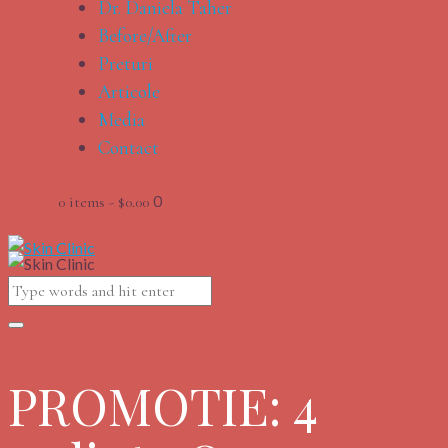
Dr. Daniela Taher
Before/After
Preturi
Articole
Media
Contact
0
0 items
-
$0.00
PROMOTIE: 4