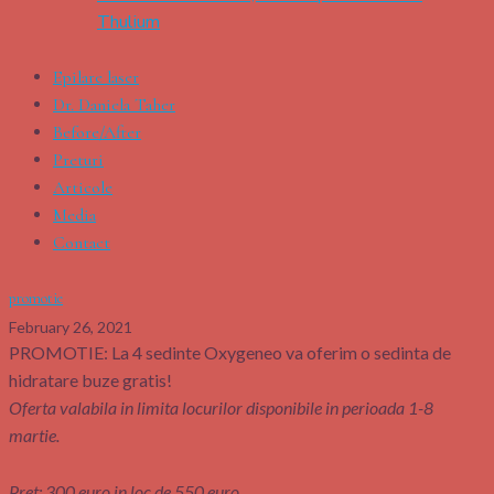
Thulium
Epilare laser
Dr. Daniela Taher
Before/After
Preturi
Articole
Media
Contact
promotie
February 26, 2021
PROMOTIE: La 4 sedinte Oxygeneo va oferim o sedinta de
hidratare buze gratis!
Oferta valabila in limita locurilor disponibile in perioada 1-8
martie.
Pret: 300 euro in loc de 550 euro