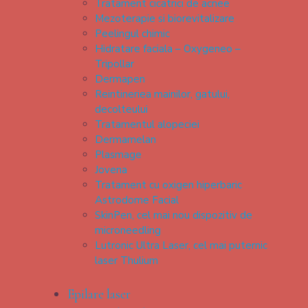
Tratament cicatrici de acnee
Mezoterapie si biorevitalizare
Peelingul chimic
Hidratare faciala – Oxygeneo –
Tripollar
Dermapen
Reintineriea mainilor, gatului,
decolteului
Tratamentul alopeciei
Dermamelan
Plasmage
Jovena
Tratament cu oxigen hiperbaric
Astrodome Facial
SkinPen, cel mai nou dispozitiv de
microneedling
Lutronic Ultra Laser, cel mai puternic
laser Thulium
Epilare laser