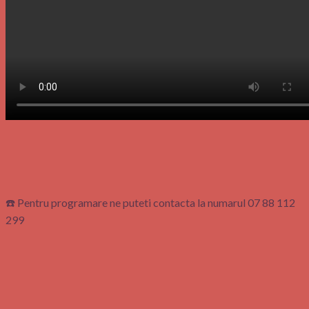
☎️ Pentru programare ne puteti contacta la numarul 07 88 112
299