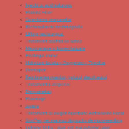
Injectii cu acid hialuronic
Plasma Filler
Corectarea cearcanelor
Blefaroplastie nechirurgicala
Lifting nechirurgical
Tratament cicatrici de acnee
Mezoterapie si biorevitalizare
Peelingul chimic
Hidratare faciala – Oxygeneo – Tripollar
Dermapen
Reintineriea mainilor, gatului, decolteului
Tratamentul alopeciei
Dermamelan
Plasmage
Jovena
Tratament cu oxigen hiperbaric Astrodome Facial
SkinPen, cel mai nou dispozitiv de microneedling
Lutronic Ultra Laser, cel mai puternic laser