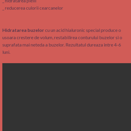
_ hidratarea pielii
_ reducerea culorii cearcanelor
Hidratarea buzelor
cu un acid hialuronic special produce o
usoara crestere de volum, restabilirea conturului buzelor si o
suprafata mai neteda a buzelor. Rezultatul dureaza intre 4-6
luni.