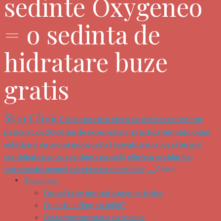
sedinte Oxygeneo
= o sedinta de
hidratare buze
gratis
Skin Clinic
Clinica noastra ofera expertiza unui doctor
pasionat, cu 20 de ani de experienta in practica dermatologiei
estetice si va propune proceduri inovatoare, unice si terapii
combinate pentru reintinerirea pielii, eliminarea ridurilor,
tratamentul acneei, corectarea cicatricilor, …
Close
Tratamente
Consultatie dermatologie estetica
Ce este Lifting cu Infini?
Diatermocontractia cu Jovena