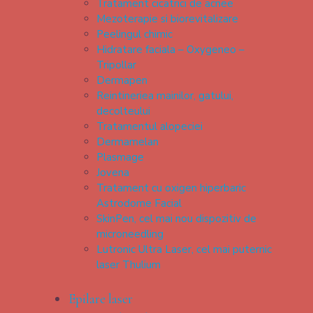
Tratament cicatrici de acnee
Mezoterapie si biorevitalizare
Peelingul chimic
Hidratare faciala – Oxygeneo –
Tripollar
Dermapen
Reintineriea mainilor, gatului,
decolteului
Tratamentul alopeciei
Dermamelan
Plasmage
Jovena
Tratament cu oxigen hiperbaric
Astrodome Facial
SkinPen, cel mai nou dispozitiv de
microneedling
Lutronic Ultra Laser, cel mai puternic
laser Thulium
Epilare laser