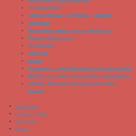
Peelingul chimic
Hidratare faciala – Oxygeneo – Tripollar
Dermapen
Reintineriea mainilor, gatului, decolteului
Tratamentul alopeciei
Dermamelan
Plasmage
Jovena
Tratament cu oxigen hiperbaric Astrodome Facial
SkinPen, cel mai nou dispozitiv de microneedling
Lutronic Ultra Laser, cel mai puternic laser
Thulium
Epilare laser
Dr. Daniela Taher
Before/After
Preturi