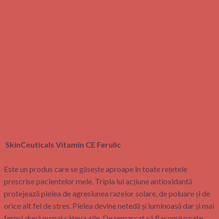
SkinCeuticals Vitamin CE Ferulic
Este un produs care se găsește aproape în toate rețetele
prescrise pacientelor mele. Tripla lui acțiune antioxidantă
protejează pielea de agresiunea razelor solare, de poluare și de
orice alt fel de stres. Pielea devine netedă și luminoasă dar și mai
fermă după numai câteva zile. De remarcat că flaconul poate