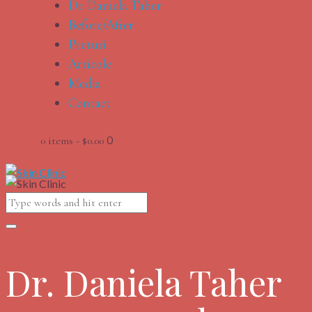
Dr. Daniela Taher
Before/After
Preturi
Articole
Media
Contact
0
0 items
-
$0.00
Dr. Daniela Taher