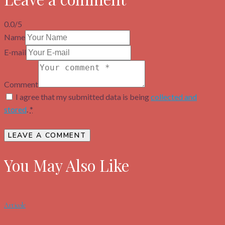
0.0
/
5
Name
E-mail
Comment
I agree that my submitted data is being
collected and
stored
.
*
You May Also Like
Articole