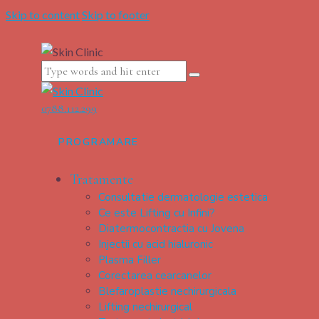
Skip to content
Skip to footer
0788.112.299
PROGRAMARE
Tratamente
Consultatie dermatologie estetica
Ce este Lifting cu Infini?
Diatermocontractia cu Jovena
Injectii cu acid hialuronic
Plasma Filler
Corectarea cearcanelor
Blefaroplastie nechirurgicala
Lifting nechirurgical