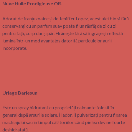
Nuxe Huile Prodigieuse OR.
Adorat de franțuzoaice și de Jeniffer Lopez, acest ulei bio și fără
conservanți cu un parfum suav poate fi un răsfăț de zi cu zi
pentru față, corp dar și păr. Hrănește fără să îngrașe și reflectă
lumina într-un mod avantajos datorită particulelor aurii
incorporate.
Uriage Bariesun
Este un spray hidratant cu proprietăți calmante folosit în
general după arsurile solare. Îl ador. Îl pulverizați pentru fixarea
machiajului sau în timpul călătoriilor când pielea devine foarte
deshidratată.