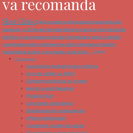
va recomanda
Skin Clinic
Clinica noastra ofera expertiza unui doctor
pasionat, cu 20 de ani de experienta in practica dermatologiei
estetice si va propune proceduri inovatoare, unice si terapii
combinate pentru reintinerirea pielii, eliminarea ridurilor,
tratamentul acneei, corectarea cicatricilor, …
Close
Tratamente
Consultatie dermatologie estetica
Ce este Lifting cu Infini?
Diatermocontractia cu Jovena
Injectii cu acid hialuronic
Plasma Filler
Corectarea cearcanelor
Blefaroplastie nechirurgicala
Lifting nechirurgical
Tratament cicatrici de acnee
Mezoterapie si biorevitalizare