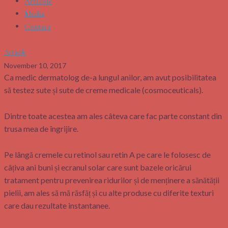
Articole
Media
Contact
Articole
November 10, 2017
Ca medic dermatolog de-a lungul anilor, am avut posibilitatea
să testez sute și sute de creme medicale (cosmoceuticals).
Dintre toate acestea am ales câteva care fac parte constant din
trusa mea de îngrijire.
Pe lângă cremele cu retinol sau retin A pe care le folosesc de
câțiva ani buni și ecranul solar care sunt bazele oricărui
tratament pentru prevenirea ridurilor și de menținere a sănătății
pielii, am ales să mă răsfăț și cu alte produse cu diferite texturi
care dau rezultate instantanee.