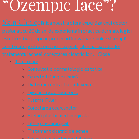
“Ozempic face”?
Skin Clinic
Clinica noastra ofera expertiza unui doctor
pasionat, cu 20 de ani de experienta in practica dermatologiei
estetice si va propune proceduri inovatoare, unice si terapii
combinate pentru reintinerirea pielii, eliminarea ridurilor,
tratamentul acneei, corectarea cicatricilor, …
Close
Tratamente
Consultatie dermatologie estetica
Ce este Lifting cu Infini?
Diatermocontractia cu Jovena
Injectii cu acid hialuronic
Plasma Filler
Corectarea cearcanelor
Blefaroplastie nechirurgicala
Lifting nechirurgical
Tratament cicatrici de acnee
Mezoterapie si biorevitalizare