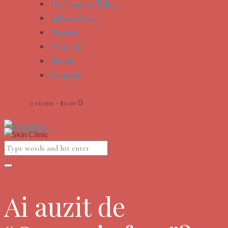
Dr. Daniela Taher
Before/After
Preturi
Articole
Media
Contact
0
0 items
-
$0.00
Ai auzit de