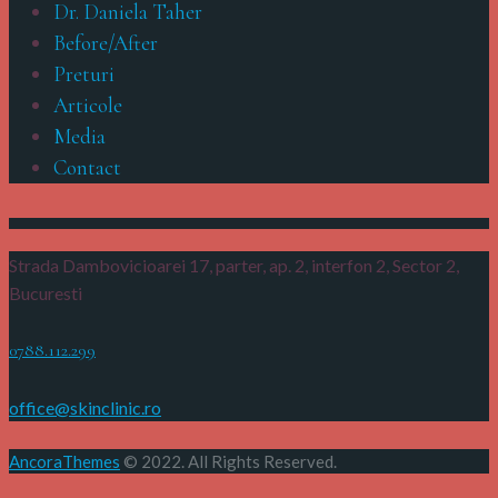
Dr. Daniela Taher
Before/After
Preturi
Articole
Media
Contact
Strada Dambovicioarei 17, parter, ap. 2, interfon 2,
Sector 2,
Bucuresti
0788.112.299
office@skinclinic.ro
AncoraThemes
© 2022. All Rights Reserved.