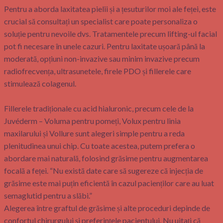
Pentru a aborda laxitatea pielii și a țesuturilor moi ale feței, este
crucial să consultați un specialist care poate personaliza o
soluție pentru nevoile dvs. Tratamentele precum lifting-ul facial
pot fi necesare în unele cazuri. Pentru laxitate ușoară până la
moderată, opțiuni non-invazive sau minim invazive precum
radiofrecvența, ultrasunetele, firele PDO și fillerele care
stimulează colagenul.
Fillerele tradiționale cu acid hialuronic, precum cele de la
Juvéderm – Voluma pentru pomeți, Volux pentru linia
maxilarului și Vollure sunt alegeri simple pentru a reda
plenitudinea unui chip. Cu toate acestea, putem prefera o
abordare mai naturală, folosind grăsime pentru augmentarea
focală a feței. “Nu există date care să sugereze că injecția de
grăsime este mai puțin eficientă în cazul pacienților care au luat
semaglutid pentru a slăbi.”
Alegerea între graftul de grăsime și alte proceduri depinde de
confortul chirurgului și preferințele pacientului. Nu uitați că