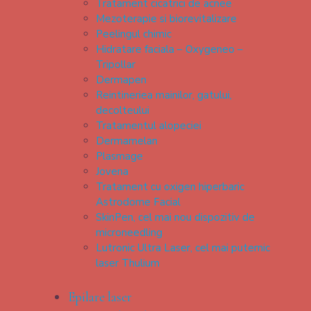
Tratament cicatrici de acnee
Mezoterapie si biorevitalizare
Peelingul chimic
Hidratare faciala – Oxygeneo –
Tripollar
Dermapen
Reintineriea mainilor, gatului,
decolteului
Tratamentul alopeciei
Dermamelan
Plasmage
Jovena
Tratament cu oxigen hiperbaric
Astrodome Facial
SkinPen, cel mai nou dispozitiv de
microneedling
Lutronic Ultra Laser, cel mai puternic
laser Thulium
Epilare laser