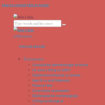
Skip to content
Skip to footer
0788.112.299
PROGRAMARE
Tratamente
Consultatie dermatologie estetica
Ce este Lifting cu Infini?
Diatermocontractia cu Jovena
Injectii cu acid hialuronic
Plasma Filler
Corectarea cearcanelor
Blefaroplastie nechirurgicala
Lifting nechirurgical