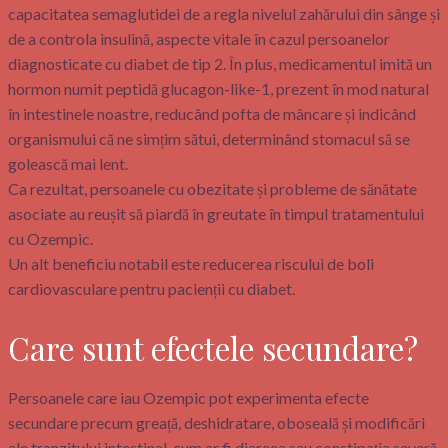
capacitatea semaglutidei de a regla nivelul zahărului din sânge și
de a controla insulină, aspecte vitale în cazul persoanelor
diagnosticate cu diabet de tip 2. În plus, medicamentul imită un
hormon numit peptidă glucagon-like-1, prezent în mod natural
în intestinele noastre, reducând pofta de mâncare și indicând
organismului că ne simțim sătui, determinând stomacul să se
golească mai lent.
Ca rezultat, persoanele cu obezitate și probleme de sănătate
asociate au reușit să piardă în greutate în timpul tratamentului
cu Ozempic.
Un alt beneficiu notabil este reducerea riscului de boli
cardiovasculare pentru pacienții cu diabet.
Care sunt efectele secundare?
Persoanele care iau Ozempic pot experimenta efecte
secundare precum greață, deshidratare, oboseală și modificări
ale tranzitului intestinal, cum ar fi diareea sau constipația severă.