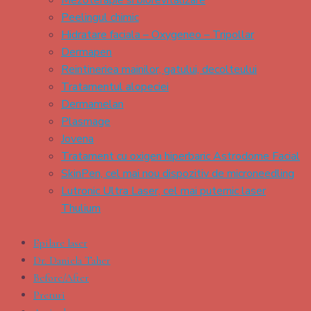
Peelingul chimic
Hidratare faciala – Oxygeneo – Tripollar
Dermapen
Reintineriea mainilor, gatului, decolteului
Tratamentul alopeciei
Dermamelan
Plasmage
Jovena
Tratament cu oxigen hiperbaric Astrodome Facial
SkinPen, cel mai nou dispozitiv de microneedling
Lutronic Ultra Laser, cel mai puternic laser
Thulium
Epilare laser
Dr. Daniela Taher
Before/After
Preturi