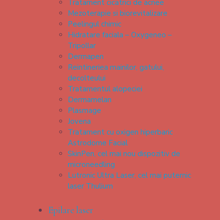
Tratament cicatrici de acnee
Mezoterapie si biorevitalizare
Peelingul chimic
Hidratare faciala – Oxygeneo –
Tripollar
Dermapen
Reintineriea mainilor, gatului,
decolteului
Tratamentul alopeciei
Dermamelan
Plasmage
Jovena
Tratament cu oxigen hiperbaric
Astrodome Facial
SkinPen, cel mai nou dispozitiv de
microneedling
Lutronic Ultra Laser, cel mai puternic
laser Thulium
Epilare laser