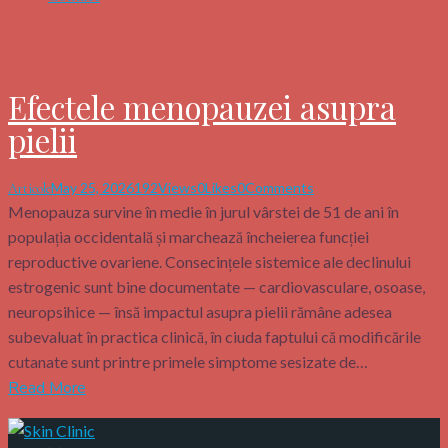
Efectele menopauzei asupra
pielii
May 25, 2026
192
Views
0
Likes
0
Comments
Articole
Menopauza survine în medie în jurul vârstei de 51 de ani în
populația occidentală și marchează încheierea funcției
reproductive ovariene. Consecințele sistemice ale declinului
estrogenic sunt bine documentate — cardiovasculare, osoase,
neuropsihice — însă impactul asupra pielii rămâne adesea
subevaluat în practica clinică, în ciuda faptului că modificările
cutanate sunt printre primele simptome sesizate de…
Read More