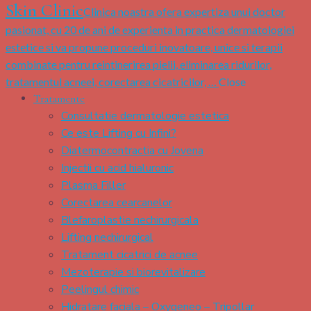
Skin Clinic
Clinica noastra ofera expertiza unui doctor
pasionat, cu 20 de ani de experienta in practica dermatologiei
estetice si va propune proceduri inovatoare, unice si terapii
combinate pentru reintinerirea pielii, eliminarea ridurilor,
tratamentul acneei, corectarea cicatricilor, …
Close
Tratamente
Consultatie dermatologie estetica
Ce este Lifting cu Infini?
Diatermocontractia cu Jovena
Injectii cu acid hialuronic
Plasma Filler
Corectarea cearcanelor
Blefaroplastie nechirurgicala
Lifting nechirurgical
Tratament cicatrici de acnee
Mezoterapie si biorevitalizare
Peelingul chimic
Hidratare faciala – Oxygeneo – Tripollar