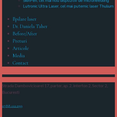
SkinPen, cel mai nou dispozitiv de microneedling
Lutronic Ultra Laser, cel mai puternic laser Thulium
Epilare laser
Dr. Daniela Taher
Before/After
Preturi
Articole
Media
Contact
Strada Dambovicioarei 17, parter, ap. 2, interfon 2,
Sector 2,
Bucuresti
0788.112.299