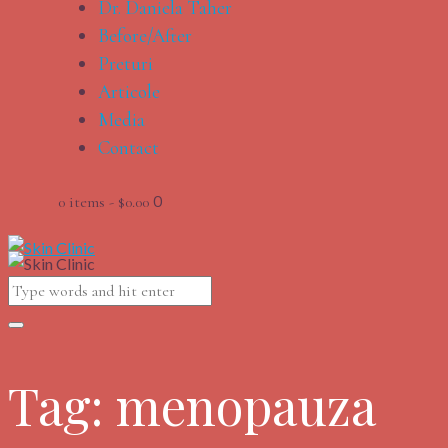
Dr. Daniela Taher
Before/After
Preturi
Articole
Media
Contact
0
0 items
-
$0.00
Tag: menopauza