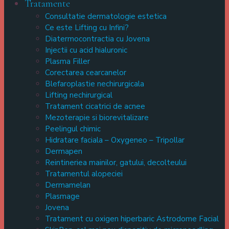
Tratamente
Consultatie dermatologie estetica
Ce este Lifting cu Infini?
Diatermocontractia cu Jovena
Injectii cu acid hialuronic
Plasma Filler
Corectarea cearcanelor
Blefaroplastie nechirurgicala
Lifting nechirurgical
Tratament cicatrici de acnee
Mezoterapie si biorevitalizare
Peelingul chimic
Hidratare faciala – Oxygeneo – Tripollar
Dermapen
Reintineriea mainilor, gatului, decolteului
Tratamentul alopeciei
Dermamelan
Plasmage
Jovena
Tratament cu oxigen hiperbaric Astrodome Facial