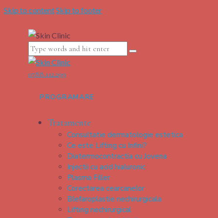
Skip to content
Skip to footer
0788.112.299
PROGRAMARE
Tratamente
Consultatie dermatologie estetica
Ce este Lifting cu Infini?
Diatermocontractia cu Jovena
Injectii cu acid hialuronic
Plasma Filler
Corectarea cearcanelor
Blefaroplastie nechirurgicala
Lifting nechirurgical