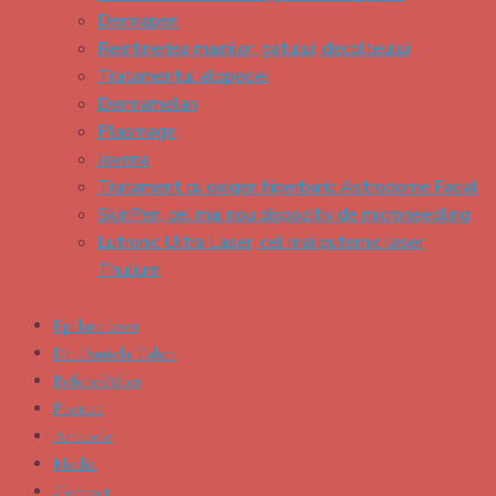
Dermapen
Reintineriea mainilor, gatului, decolteului
Tratamentul alopeciei
Dermamelan
Plasmage
Jovena
Tratament cu oxigen hiperbaric Astrodome Facial
SkinPen, cel mai nou dispozitiv de microneedling
Lutronic Ultra Laser, cel mai puternic laser
Thulium
Epilare laser
Dr. Daniela Taher
Before/After
Preturi
Articole
Media
Contact