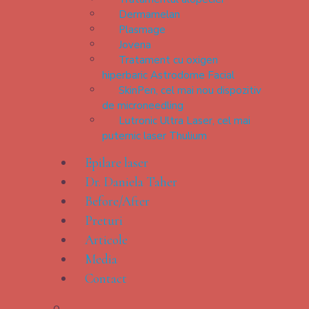
Dermamelan
Plasmage
Jovena
Tratament cu oxigen
hiperbaric Astrodome Facial
SkinPen, cel mai nou dispozitiv
de microneedling
Lutronic Ultra Laser, cel mai
puternic laser Thulium
Epilare laser
Dr. Daniela Taher
Before/After
Preturi
Articole
Media
Contact