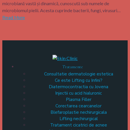
microbiană vastă și dinamică, cunoscută sub numele de
microbiomul pielii. Acesta cuprinde bacterii, fungi, virusuri…
Read More
Tratamente
Consultatie dermatologie estetica
Ce este Lifting cu Infini?
Diatermocontractia cu Jovena
Injectii cu acid hialuronic
Plasma Filler
Corectarea cearcanelor
Blefaroplastie nechirurgicala
Lifting nechirurgical
Tratament cicatrici de acnee