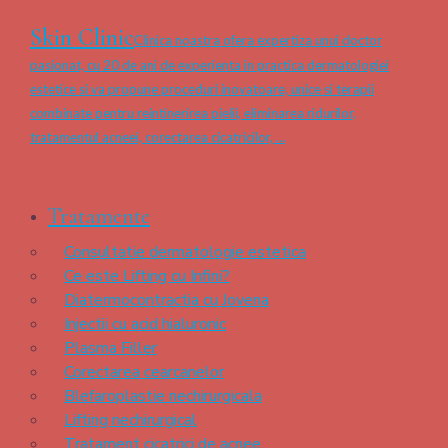
Skin Clinic
Clinica noastra ofera expertiza unui doctor
pasionat, cu 20 de ani de experienta in practica dermatologiei
estetice si va propune proceduri inovatoare, unice si terapii
combinate pentru reintinerirea pielii, eliminarea ridurilor,
tratamentul acneei, corectarea cicatricilor, …
Tratamente
Consultatie dermatologie estetica
Ce este Lifting cu Infini?
Diatermocontractia cu Jovena
Injectii cu acid hialuronic
Plasma Filler
Corectarea cearcanelor
Blefaroplastie nechirurgicala
Lifting nechirurgical
Tratament cicatrici de acnee