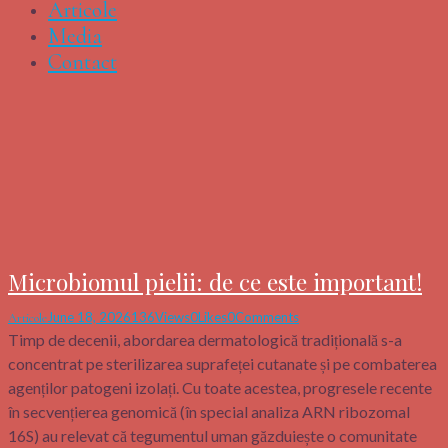
Articole
Media
Contact
Microbiomul pielii: de ce este important!
June 18, 2026
136
Views
0
Likes
0
Comments
Articole
Timp de decenii, abordarea dermatologică tradițională s-a
concentrat pe sterilizarea suprafeței cutanate și pe combaterea
agenților patogeni izolați. Cu toate acestea, progresele recente
în secvențierea genomică (în special analiza ARN ribozomal
16S) au relevat că tegumentul uman găzduiește o comunitate