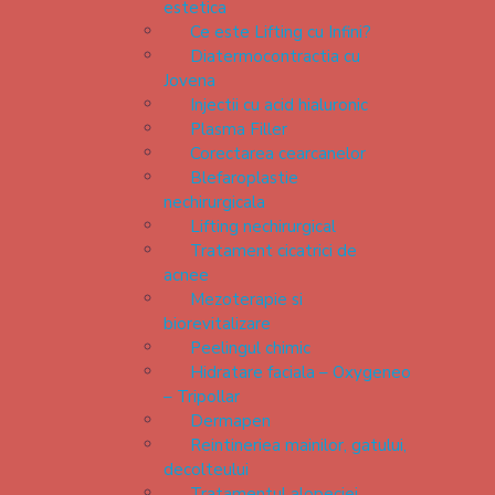
estetica
Ce este Lifting cu Infini?
Diatermocontractia cu
Jovena
Injectii cu acid hialuronic
Plasma Filler
Corectarea cearcanelor
Blefaroplastie
nechirurgicala
Lifting nechirurgical
Tratament cicatrici de
acnee
Mezoterapie si
biorevitalizare
Peelingul chimic
Hidratare faciala – Oxygeneo
– Tripollar
Dermapen
Reintineriea mainilor, gatului,
decolteului
Tratamentul alopeciei