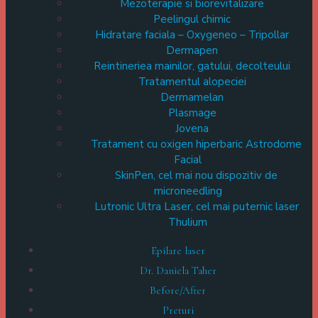
Mezoterapie si biorevitalizare
Peelingul chimic
Hidratare faciala – Oxygeneo – Tripollar
Dermapen
Reintineriea mainilor, gatului, decolteului
Tratamentul alopeciei
Dermamelan
Plasmage
Jovena
Tratament cu oxigen hiperbaric Astrodome
Facial
SkinPen, cel mai nou dispozitiv de
microneedling
Lutronic Ultra Laser, cel mai puternic laser
Thulium
Epilare laser
Dr. Daniela Taher
Before/After
Preturi