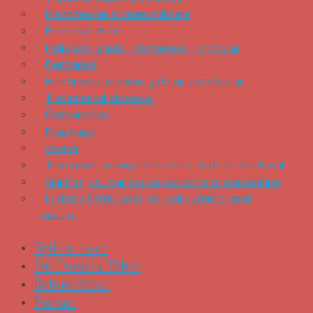
Mezoterapie si biorevitalizare
Peelingul chimic
Hidratare faciala – Oxygeneo – Tripollar
Dermapen
Reintineriea mainilor, gatului, decolteului
Tratamentul alopeciei
Dermamelan
Plasmage
Jovena
Tratament cu oxigen hiperbaric Astrodome Facial
SkinPen, cel mai nou dispozitiv de microneedling
Lutronic Ultra Laser, cel mai puternic laser
Thulium
Epilare laser
Dr. Daniela Taher
Before/After
Preturi