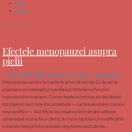
Media
Contact
Efectele menopauzei asupra
pielii
May 25, 2026
191
Views
0
Likes
0
Comments
Articole
Menopauza survine în medie în jurul vârstei de 51 de ani în
populația occidentală și marchează încheierea funcției
reproductive ovariene. Consecințele sistemice ale declinului
estrogenic sunt bine documentate — cardiovasculare, osoase,
neuropsihice — însă impactul asupra pielii rămâne adesea
subevaluat în practica clinică, în ciuda faptului că modificările
cutanate sunt printre primele simptome sesizate de…