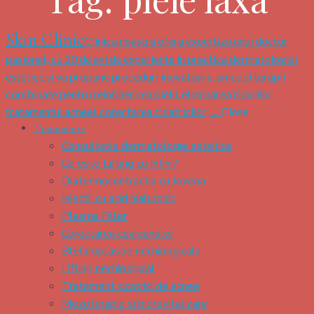
Skin Clinic
Clinica noastra ofera expertiza unui doctor
pasionat, cu 20 de ani de experienta in practica dermatologiei
estetice si va propune proceduri inovatoare, unice si terapii
combinate pentru reintinerirea pielii, eliminarea ridurilor,
tratamentul acneei, corectarea cicatricilor, …
Close
Tratamente
Consultatie dermatologie estetica
Ce este Lifting cu Infini?
Diatermocontractia cu Jovena
Injectii cu acid hialuronic
Plasma Filler
Corectarea cearcanelor
Blefaroplastie nechirurgicala
Lifting nechirurgical
Tratament cicatrici de acnee
Mezoterapie si biorevitalizare