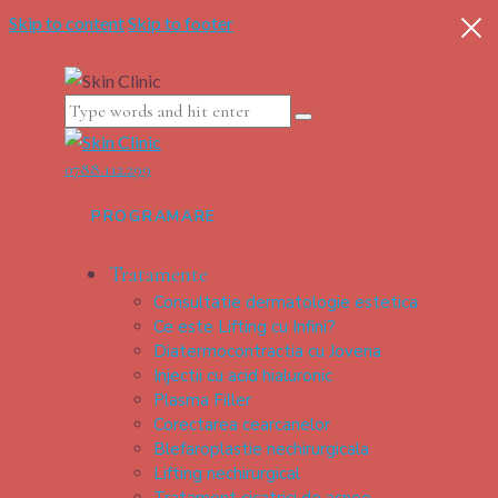
Skip to content
Skip to footer
0788.112.299
PROGRAMARE
Tratamente
Consultatie dermatologie estetica
Ce este Lifting cu Infini?
Diatermocontractia cu Jovena
Injectii cu acid hialuronic
Plasma Filler
Corectarea cearcanelor
Blefaroplastie nechirurgicala
Lifting nechirurgical