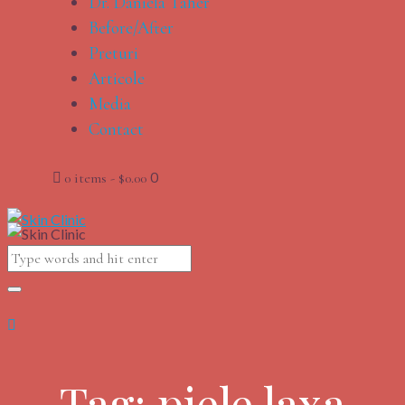
Dr. Daniela Taher
Before/After
Preturi
Articole
Media
Contact
0
0 items
-
$0.00
Tag: piele laxa