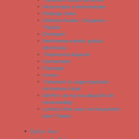
Tratament cicatrici de acnee
Mezoterapie si biorevitalizare
Peelingul chimic
Hidratare faciala – Oxygeneo –
Tripollar
Dermapen
Reintineriea mainilor, gatului,
decolteului
Tratamentul alopeciei
Dermamelan
Plasmage
Jovena
Tratament cu oxigen hiperbaric
Astrodome Facial
SkinPen, cel mai nou dispozitiv de
microneedling
Lutronic Ultra Laser, cel mai puternic
laser Thulium
Epilare laser