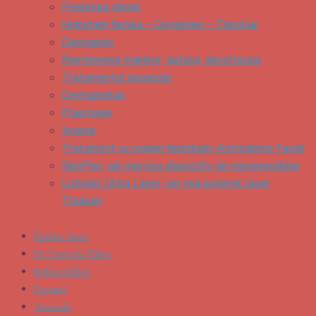
Peelingul chimic
Hidratare faciala – Oxygeneo – Tripollar
Dermapen
Reintineriea mainilor, gatului, decolteului
Tratamentul alopeciei
Dermamelan
Plasmage
Jovena
Tratament cu oxigen hiperbaric Astrodome Facial
SkinPen, cel mai nou dispozitiv de microneedling
Lutronic Ultra Laser, cel mai puternic laser
Thulium
Epilare laser
Dr. Daniela Taher
Before/After
Preturi
Articole