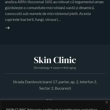
analiza ARN ribozomal 16S) au relevat că tegumentul uman
găzduiește o comunitate microbiană vastă și dinamică,
cunoscută sub numele de microbiomul pielii. Acesta
cuprinde bacterii, fungi, virusuri…
Strada Dambovicioarei 17, parter, ap. 2, interfon 2,
Sector 2, Bucuresti
0788.112.299
office@skinclinic.ro
SKIN CLINIC foloseste cookie-uri si continuarea sesiunii pe