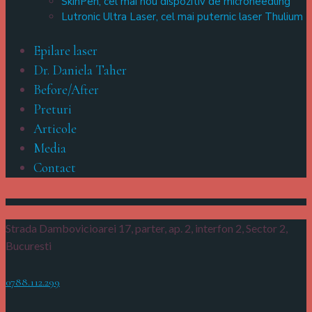
SkinPen, cel mai nou dispozitiv de microneedling
Lutronic Ultra Laser, cel mai puternic laser Thulium
Epilare laser
Dr. Daniela Taher
Before/After
Preturi
Articole
Media
Contact
Strada Dambovicioarei 17, parter, ap. 2, interfon 2,
Sector 2,
Bucuresti
0788.112.299