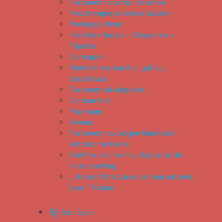
Tratament cicatrici de acnee
Mezoterapie si biorevitalizare
Peelingul chimic
Hidratare faciala – Oxygeneo –
Tripollar
Dermapen
Reintineriea mainilor, gatului,
decolteului
Tratamentul alopeciei
Dermamelan
Plasmage
Jovena
Tratament cu oxigen hiperbaric
Astrodome Facial
SkinPen, cel mai nou dispozitiv de
microneedling
Lutronic Ultra Laser, cel mai puternic
laser Thulium
Epilare laser