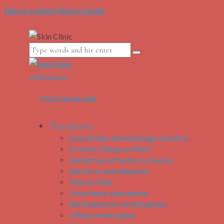
Skip to content
Skip to footer
0788.112.299
PROGRAMARE
Tratamente
Consultatie dermatologie estetica
Ce este Lifting cu Infini?
Diatermocontractia cu Jovena
Injectii cu acid hialuronic
Plasma Filler
Corectarea cearcanelor
Blefaroplastie nechirurgicala
Lifting nechirurgical