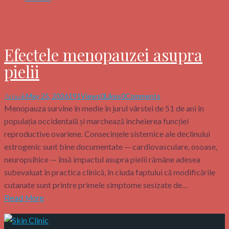
Efectele menopauzei asupra
pielii
May 25, 2026
191
Views
0
Likes
0
Comments
Articole
Menopauza survine în medie în jurul vârstei de 51 de ani în
populația occidentală și marchează încheierea funcției
reproductive ovariene. Consecințele sistemice ale declinului
estrogenic sunt bine documentate — cardiovasculare, osoase,
neuropsihice — însă impactul asupra pielii rămâne adesea
subevaluat în practica clinică, în ciuda faptului că modificările
cutanate sunt printre primele simptome sesizate de…
Read More