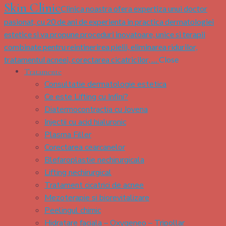
Skin Clinic
Clinica noastra ofera expertiza unui doctor
pasionat, cu 20 de ani de experienta in practica dermatologiei
estetice si va propune proceduri inovatoare, unice si terapii
combinate pentru reintinerirea pielii, eliminarea ridurilor,
tratamentul acneei, corectarea cicatricilor, …
Close
Tratamente
Consultatie dermatologie estetica
Ce este Lifting cu Infini?
Diatermocontractia cu Jovena
Injectii cu acid hialuronic
Plasma Filler
Corectarea cearcanelor
Blefaroplastie nechirurgicala
Lifting nechirurgical
Tratament cicatrici de acnee
Mezoterapie si biorevitalizare
Peelingul chimic
Hidratare faciala – Oxygeneo – Tripollar