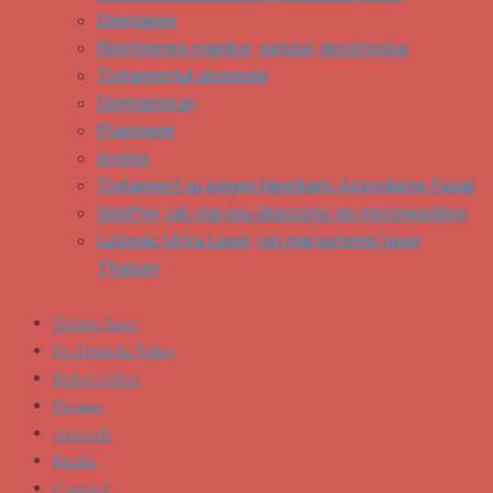
Dermapen
Reintineriea mainilor, gatului, decolteului
Tratamentul alopeciei
Dermamelan
Plasmage
Jovena
Tratament cu oxigen hiperbaric Astrodome Facial
SkinPen, cel mai nou dispozitiv de microneedling
Lutronic Ultra Laser, cel mai puternic laser
Thulium
Epilare laser
Dr. Daniela Taher
Before/After
Preturi
Articole
Media
Contact