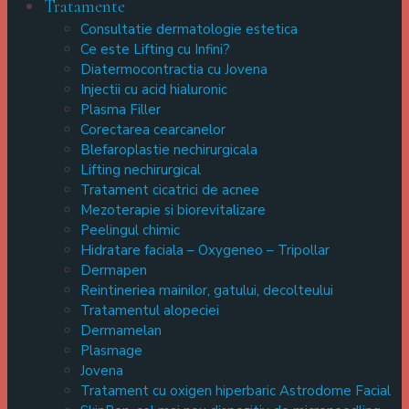
Tratamente
Consultatie dermatologie estetica
Ce este Lifting cu Infini?
Diatermocontractia cu Jovena
Injectii cu acid hialuronic
Plasma Filler
Corectarea cearcanelor
Blefaroplastie nechirurgicala
Lifting nechirurgical
Tratament cicatrici de acnee
Mezoterapie si biorevitalizare
Peelingul chimic
Hidratare faciala – Oxygeneo – Tripollar
Dermapen
Reintineriea mainilor, gatului, decolteului
Tratamentul alopeciei
Dermamelan
Plasmage
Jovena
Tratament cu oxigen hiperbaric Astrodome Facial