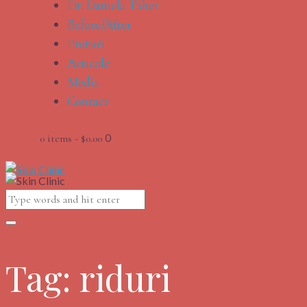
Dr. Daniela Taher
Before/After
Preturi
Articole
Media
Contact
0
0 items
-
$0.00
Tag: riduri