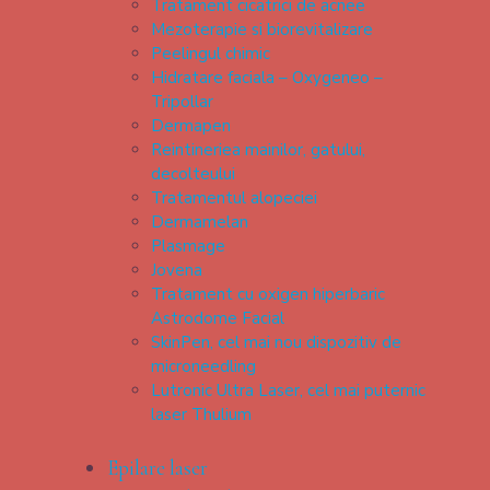
Tratament cicatrici de acnee
Mezoterapie si biorevitalizare
Peelingul chimic
Hidratare faciala – Oxygeneo –
Tripollar
Dermapen
Reintineriea mainilor, gatului,
decolteului
Tratamentul alopeciei
Dermamelan
Plasmage
Jovena
Tratament cu oxigen hiperbaric
Astrodome Facial
SkinPen, cel mai nou dispozitiv de
microneedling
Lutronic Ultra Laser, cel mai puternic
laser Thulium
Epilare laser