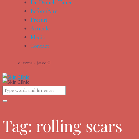
Dr. Daniela Taher
Before/After
Preturi
Articole
Media
Contact
0
0 items
-
$0.00
Tag: rolling scars