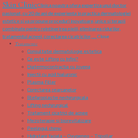
Skin Clinic
Clinica noastra ofera expertiza unui doctor
pasionat, cu 20 de ani de experienta in practica dermatologiei
estetice si va propune proceduri inovatoare, unice si terapii
combinate pentru reintinerirea pielii, eliminarea ridurilor,
tratamentul acneei, corectarea cicatricilor, …
Close
Tratamente
Consultatie dermatologie estetica
Ce este Lifting cu Infini?
Diatermocontractia cu Jovena
Injectii cu acid hialuronic
Plasma Filler
Corectarea cearcanelor
Blefaroplastie nechirurgicala
Lifting nechirurgical
Tratament cicatrici de acnee
Mezoterapie si biorevitalizare
Peelingul chimic
Hidratare faciala – Oxygeneo – Tripollar