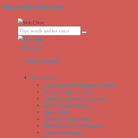
Skip to content
Skip to footer
0788.112.299
PROGRAMARE
Tratamente
Consultatie dermatologie estetica
Ce este Lifting cu Infini?
Diatermocontractia cu Jovena
Injectii cu acid hialuronic
Plasma Filler
Corectarea cearcanelor
Blefaroplastie nechirurgicala
Lifting nechirurgical