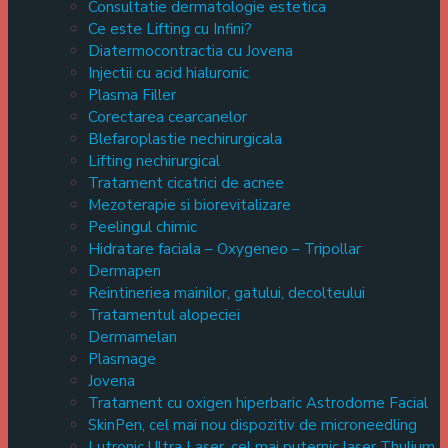
Consultatie dermatologie estetica
Ce este Lifting cu Infini?
Diatermocontractia cu Jovena
Injectii cu acid hialuronic
Plasma Filler
Corectarea cearcanelor
Blefaroplastie nechirurgicala
Lifting nechirurgical
Tratament cicatrici de acnee
Mezoterapie si biorevitalizare
Peelingul chimic
Hidratare faciala – Oxygeneo – Tripollar
Dermapen
Reintineriea mainilor, gatului, decolteului
Tratamentul alopeciei
Dermamelan
Plasmage
Jovena
Tratament cu oxigen hiperbaric Astrodome Facial
SkinPen, cel mai nou dispozitiv de microneedling
Lutronic Ultra Laser, cel mai puternic laser Thulium