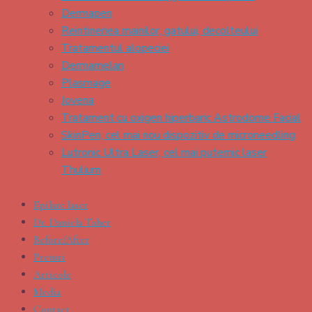
Dermapen
Reintineriea mainilor, gatului, decolteului
Tratamentul alopeciei
Dermamelan
Plasmage
Jovena
Tratament cu oxigen hiperbaric Astrodome Facial
SkinPen, cel mai nou dispozitiv de microneedling
Lutronic Ultra Laser, cel mai puternic laser
Thulium
Epilare laser
Dr. Daniela Taher
Before/After
Preturi
Articole
Media
Contact