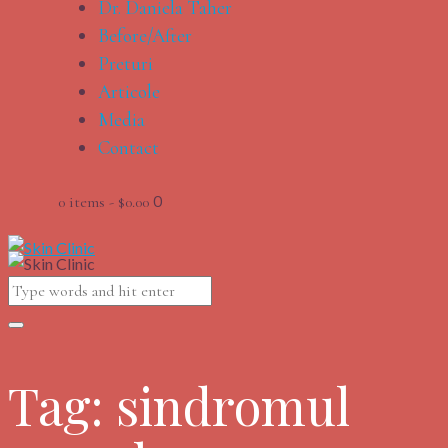
Dr. Daniela Taher
Before/After
Preturi
Articole
Media
Contact
0
0 items
-
$0.00
Tag: sindromul