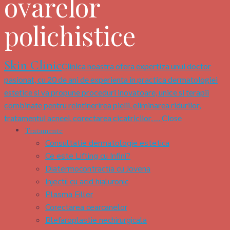
ovarelor
polichistice
Skin Clinic
Clinica noastra ofera expertiza unui doctor
pasionat, cu 20 de ani de experienta in practica dermatologiei
estetice si va propune proceduri inovatoare, unice si terapii
combinate pentru reintinerirea pielii, eliminarea ridurilor,
tratamentul acneei, corectarea cicatricilor, …
Close
Tratamente
Consultatie dermatologie estetica
Ce este Lifting cu Infini?
Diatermocontractia cu Jovena
Injectii cu acid hialuronic
Plasma Filler
Corectarea cearcanelor
Blefaroplastie nechirurgicala