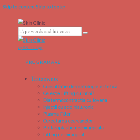
Skip to content
Skip to footer
0788.112.299
PROGRAMARE
Tratamente
Consultatie dermatologie estetica
Ce este Lifting cu Infini?
Diatermocontractia cu Jovena
Injectii cu acid hialuronic
Plasma Filler
Corectarea cearcanelor
Blefaroplastie nechirurgicala
Lifting nechirurgical