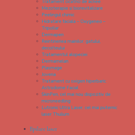
Tratament cicatrici de acnee
Mezoterapie si biorevitalizare
Peelingul chimic
Hidratare faciala – Oxygeneo –
Tripollar
Dermapen
Reintineriea mainilor, gatului,
decolteului
Tratamentul alopeciei
Dermamelan
Plasmage
Jovena
Tratament cu oxigen hiperbaric
Astrodome Facial
SkinPen, cel mai nou dispozitiv de
microneedling
Lutronic Ultra Laser, cel mai puternic
laser Thulium
Epilare laser