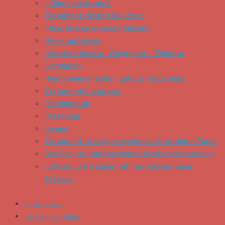
Lifting nechirurgical
Tratament cicatrici de acnee
Mezoterapie si biorevitalizare
Peelingul chimic
Hidratare faciala – Oxygeneo – Tripollar
Dermapen
Reintineriea mainilor, gatului, decolteului
Tratamentul alopeciei
Dermamelan
Plasmage
Jovena
Tratament cu oxigen hiperbaric Astrodome Facial
SkinPen, cel mai nou dispozitiv de microneedling
Lutronic Ultra Laser, cel mai puternic laser
Thulium
Epilare laser
Dr. Daniela Taher