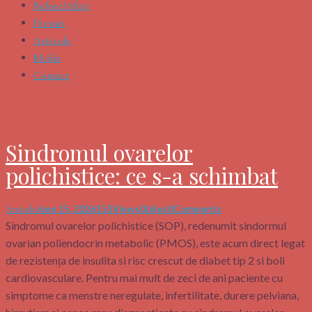
Before/After
Preturi
Articole
Media
Contact
Sindromul ovarelor
polichistice: ce s-a schimbat
June 15, 2026
153
Views
0
Likes
0
Comments
Articole
Sindromul ovarelor polichistice (SOP), redenumit sindormul
ovarian poliendocrin metabolic (PMOS), este acum direct legat
de rezistența de insulita si risc crescut de diabet tip 2 si boli
cardiovasculare. Pentru mai mult de zeci de ani paciente cu
simptome ca menstre neregulate, infertilitate, durere pelviana,