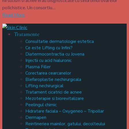
hirsutism si acnee erau disgnosticate cu sindromul ovarelor
polichistice. Un consortiu…
Read More
Tratamente
Consultatie dermatologie estetica
Ce este Lifting cu Infini?
Diatermocontractia cu Jovena
Injectii cu acid hialuronic
Plasma Filler
Corectarea cearcanelor
Blefaroplastie nechirurgicala
Lifting nechirurgical
Tratament cicatrici de acnee
Mezoterapie si biorevitalizare
Peelingul chimic
Hidratare faciala – Oxygeneo – Tripollar
Dermapen
Reintineriea mainilor, gatului, decolteului