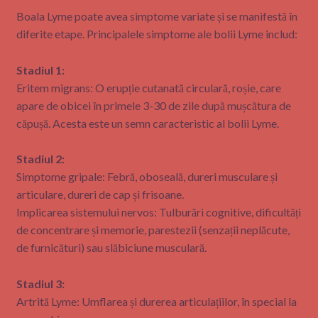
Boala Lyme poate avea simptome variate și se manifestă în
diferite etape. Principalele simptome ale bolii Lyme includ:
Stadiul 1:
Eritem migrans: O erupție cutanată circulară, roșie, care
apare de obicei în primele 3-30 de zile după mușcătura de
căpușă. Acesta este un semn caracteristic al bolii Lyme.
Stadiul 2:
Simptome gripale: Febră, oboseală, dureri musculare și
articulare, dureri de cap și frisoane.
Implicarea sistemului nervos: Tulburări cognitive, dificultăți
de concentrare și memorie, parestezii (senzații neplăcute,
de furnicături) sau slăbiciune musculară.
Stadiul 3:
Artrită Lyme: Umflarea și durerea articulațiilor, în special la