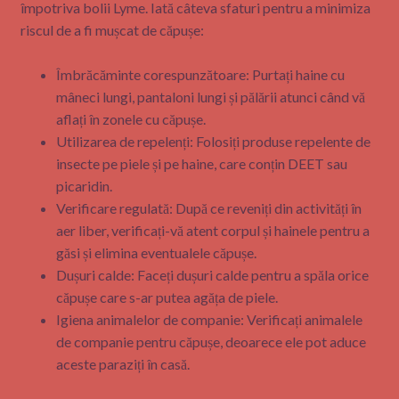
împotriva bolii Lyme. Iată câteva sfaturi pentru a minimiza
riscul de a fi mușcat de căpușe:
Îmbrăcăminte corespunzătoare: Purtați haine cu
mâneci lungi, pantaloni lungi și pălării atunci când vă
aflați în zonele cu căpușe.
Utilizarea de repelenți: Folosiți produse repelente de
insecte pe piele și pe haine, care conțin DEET sau
picaridin.
Verificare regulată: După ce reveniți din activități în
aer liber, verificați-vă atent corpul și hainele pentru a
găsi și elimina eventualele căpușe.
Dușuri calde: Faceți dușuri calde pentru a spăla orice
căpușe care s-ar putea agăța de piele.
Igiena animalelor de companie: Verificați animalele
de companie pentru căpușe, deoarece ele pot aduce
aceste paraziți în casă.