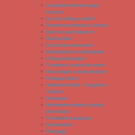
Consultatie dermatologie
estetica
Ce este Lifting cu Infini?
Diatermocontractia cu Jovena
Injectii cu acid hialuronic
Plasma Filler
Corectarea cearcanelor
Blefaroplastie nechirurgicala
Lifting nechirurgical
Tratament cicatrici de acnee
Mezoterapie si biorevitalizare
Peelingul chimic
Hidratare faciala – Oxygeneo –
Tripollar
Dermapen
Reintineriea mainilor, gatului,
decolteului
Tratamentul alopeciei
Dermamelan
Plasmage