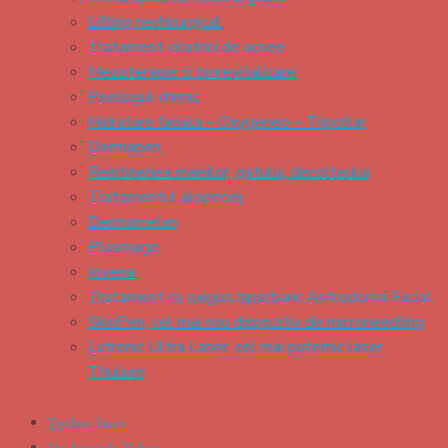
Lifting nechirurgical
Tratament cicatrici de acnee
Mezoterapie si biorevitalizare
Peelingul chimic
Hidratare faciala – Oxygeneo – Tripollar
Dermapen
Reintineriea mainilor, gatului, decolteului
Tratamentul alopeciei
Dermamelan
Plasmage
Jovena
Tratament cu oxigen hiperbaric Astrodome Facial
SkinPen, cel mai nou dispozitiv de microneedling
Lutronic Ultra Laser, cel mai puternic laser
Thulium
Epilare laser
Dr. Daniela Taher