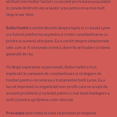
atribuit mai multor factori, cu accent pe mutarea populației
în zonele limitrofe ale orașelor și pe petrecerea mai mult
timp în aer liber.
Bella Hadid
a vorbit deschis despre lupta ei cu boala Lyme
și a folosit platforma sa pentru a crește conștientizarea cu
privire la această afecțiune. Ea a vorbit despre simptomele
sale, cum ar fi oboseala cronică, durerile articulare și starea
generală de rău.
Pe lângă experiența sa personală, Bella Hadid a fost
implicată în campanii de conștientizare și strângere de
fonduri pentru cercetarea și tratamentul bolii Lyme. Ea a
lucrat împreună cu organizații non-profit care se ocupă de
această problemă și a pledat pentru o mai bună înțelegere a
bolii și pentru sprijinirea celor afectați.
Prevenția
este cheia în ceea ce privește protejarea