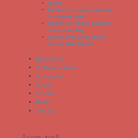
Jovena
Tratament cu oxigen hiperbaric
Astrodome Facial
SkinPen, cel mai nou dispozitiv
de microneedling
Lutronic Ultra Laser, cel mai
puternic laser Thulium
Epilare laser
Dr. Daniela Taher
Before/After
Preturi
Articole
Media
Contact
0
0 items
-
$0.00