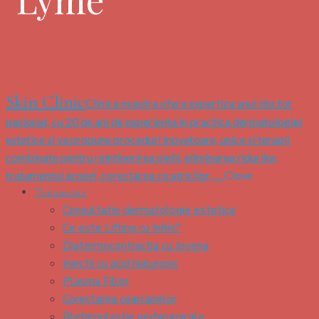
Skin Clinic
Clinica noastra ofera expertiza unui doctor
pasionat, cu 20 de ani de experienta in practica dermatologiei
estetice si va propune proceduri inovatoare, unice si terapii
combinate pentru reintinerirea pielii, eliminarea ridurilor,
tratamentul acneei, corectarea cicatricilor, …
Close
Tratamente
Consultatie dermatologie estetica
Ce este Lifting cu Infini?
Diatermocontractia cu Jovena
Injectii cu acid hialuronic
Plasma Filler
Corectarea cearcanelor
Blefaroplastie nechirurgicala