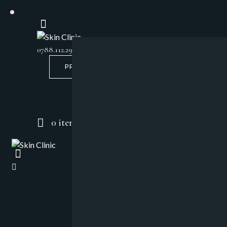
0788.112.299
PROGRAMARE
0 items
-
$0.00
0