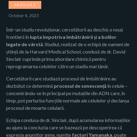
ARTICOLE
October 4, 2023
Într-un studiu revoluționar, cercetătorii au deschis o nouă
frontieră în
lupta împotriva îmbătrânirii și a bolilor
legate de vârstă
. Studiul, realizat de o echipă de oameni de
știință de la Harvard Medical School, condusă de dr. David
Sinclair cuprinde prima abordare chimică pentru
reprogramarea celulelor către un stadiu mai tânăr.
Cercetătorii care studiază procesul de îmbătrânire au
dezbătut ce determină
procesul de senescență
în celule –
concentrându-se în principal pe mutațiile din ADN care, în
timp, pot perturba funcțiile normale ale celulelor și declanșa
procesul de moarte celulară.
Echipa condusa de dr. Sinclair, după acumularea informațiilor
au ajuns la concluzia care se bazează pe descoperirea că
expresia anumitor gene, numite
factori Yamanaka
, poate