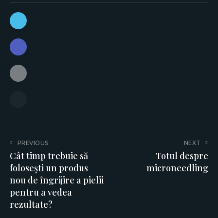
Post navigation
PREVIOUS
NEXT
Cât timp trebuie să
Totul despre
folosești un produs
microneedling
nou de îngrijire a pielii
pentru a vedea
rezultate?