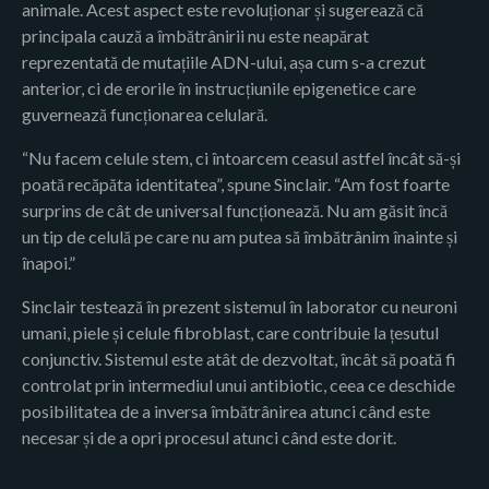
animale. Acest aspect este revoluționar și sugerează că
principala cauză a îmbătrânirii nu este neapărat
reprezentată de mutațiile ADN-ului, așa cum s-a crezut
anterior, ci de erorile în instrucțiunile epigenetice care
guvernează funcționarea celulară.
“Nu facem celule stem, ci întoarcem ceasul astfel încât să-și
poată recăpăta identitatea”, spune Sinclair. “Am fost foarte
surprins de cât de universal funcționează. Nu am găsit încă
un tip de celulă pe care nu am putea să îmbătrânim înainte și
înapoi.”
Sinclair testează în prezent sistemul în laborator cu neuroni
umani, piele și celule fibroblast, care contribuie la țesutul
conjunctiv. Sistemul este atât de dezvoltat, încât să poată fi
controlat prin intermediul unui antibiotic, ceea ce deschide
posibilitatea de a inversa îmbătrânirea atunci când este
necesar și de a opri procesul atunci când este dorit.