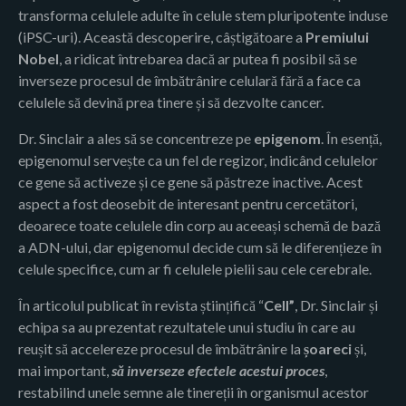
transforma celulele adulte în celule stem pluripotente induse
(iPSC-uri). Această descoperire, câștigătoare a
Premiului
Nobel
, a ridicat întrebarea dacă ar putea fi posibil să se
inverseze procesul de îmbătrânire celulară fără a face ca
celulele să devină prea tinere și să dezvolte cancer.
Dr. Sinclair a ales să se concentreze pe
epigenom
. În esență,
epigenomul servește ca un fel de regizor, indicând celulelor
ce gene să activeze și ce gene să păstreze inactive. Acest
aspect a fost deosebit de interesant pentru cercetători,
deoarece toate celulele din corp au aceeași schemă de bază
a ADN-ului, dar epigenomul decide cum să le diferențieze în
celule specifice, cum ar fi celulele pielii sau cele cerebrale.
În articolul publicat în revista științifică “
Cell”
, Dr. Sinclair și
echipa sa au prezentat rezultatele unui studiu în care au
reușit să accelereze procesul de îmbătrânire la
șoareci
și,
mai important,
să inverseze efectele acestui proces
,
restabilind unele semne ale tinereții în organismul acestor