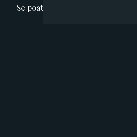
Se poate inversa procesul de
imbatranire?