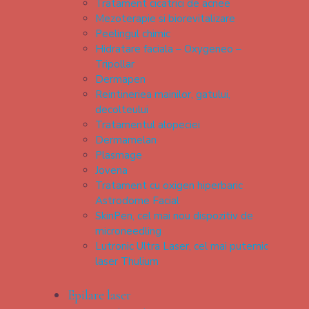
Tratament cicatrici de acnee
Mezoterapie si biorevitalizare
Peelingul chimic
Hidratare faciala – Oxygeneo –
Tripollar
Dermapen
Reintineriea mainilor, gatului,
decolteului
Tratamentul alopeciei
Dermamelan
Plasmage
Jovena
Tratament cu oxigen hiperbaric
Astrodome Facial
SkinPen, cel mai nou dispozitiv de
microneedling
Lutronic Ultra Laser, cel mai puternic
laser Thulium
Epilare laser