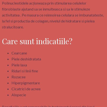
Polinucleotidele acționeaza prin stimularea celulelor
fibroblaste ajutand sa se inmulteasca si sa le stimuleze
activitatea . Pe masura ce reinnoirea celulara se imbunatateste,
la fel si productia de colagen, nivelul de hidratare si pielea
stralucitoare.
Care sunt indicatiile?
Cearcane
Piele deshidratata
Piele laxa
Riduri si linii fine
Rozacee
Hiperpigmentare
Cicatrici de acnee
Alopecie
Beneficiile sunt remarcabile in tratamentul zonei din jurul