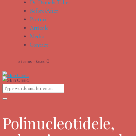
Dr. Daniela Taher
Before/After
Preturi
Articole
Media
Contact
0
0 items
-
$0.00
Polinucleotidele,