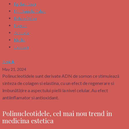
Epilare laser
Dr. Daniela Taher
Before/After
Preturi
Articole
Media
Contact
Articole
May 21, 2024
Polinucleotidele sunt derivate ADN de somon ce stimulează
sinteza de colagen si elastina, cu un efect de regenerare si
îmbunătățire a aspectului pielii la nivel celular. Au efect
antiinflamator si antioxidant.
Polinucleotidele, cel mai nou trend in
medicina estetica