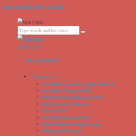
Skip to content
Skip to footer
0788.112.299
PROGRAMARE
Tratamente
Consultatie dermatologie estetica
Ce este Lifting cu Infini?
Diatermocontractia cu Jovena
Injectii cu acid hialuronic
Plasma Filler
Corectarea cearcanelor
Blefaroplastie nechirurgicala
Lifting nechirurgical