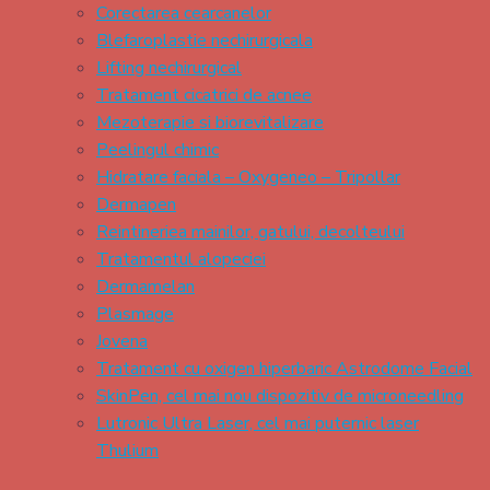
Corectarea cearcanelor
Blefaroplastie nechirurgicala
Lifting nechirurgical
Tratament cicatrici de acnee
Mezoterapie si biorevitalizare
Peelingul chimic
Hidratare faciala – Oxygeneo – Tripollar
Dermapen
Reintineriea mainilor, gatului, decolteului
Tratamentul alopeciei
Dermamelan
Plasmage
Jovena
Tratament cu oxigen hiperbaric Astrodome Facial
SkinPen, cel mai nou dispozitiv de microneedling
Lutronic Ultra Laser, cel mai puternic laser
Thulium