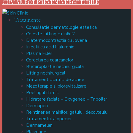
CUM SE POT PREVENI VERGETURILE
Tratamente
Consultatie dermatologie estetica
Ce este Lifting cu Infini?
Diatermocontractia cu Jovena
Injectii cu acid hialuronic
Plasma Filler
Corectarea cearcanelor
Blefaroplastie nechirurgicala
Lifting nechirurgical
Tratament cicatrici de acnee
Mezoterapie si biorevitalizare
Peelingul chimic
Hidratare faciala – Oxygeneo – Tripollar
Dermapen
Reintineriea mainilor, gatului, decolteului
Tratamentul alopeciei
Dermamelan
Plasmage