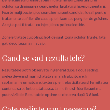
ochilor, cu diminuarea cearcănelor, laxitatii si hiperpigmentarii.
Foarte mulți pacienți cu cearcăne nu sunt candidați ideali pentru
tratamente cu filler din cauza pielii laxe sau pungilor de grăsime.
Aceștia pot fi tratați cu injecțiile cu polinucleotide.
Zonele tratate cu polinucleotide sunt: zona ochilor, frunte, fata,
gat, decolteu, maini, scalp.
Cand se vad rezultatele?
Rezultatele pot fi observate in general după a doua ședință,
pielea devenind mai hidratata si mai stralucitoare. In
saptamanile urmatoare, textura pielii, elasticitatea si fermitatea
continua sa se imbunatateasca. Liniile fine si ridurile sunt mai
putin vizibile. Rezultatele optime se observa după 3-6 luni.
Cate sedinte sunt necesare?