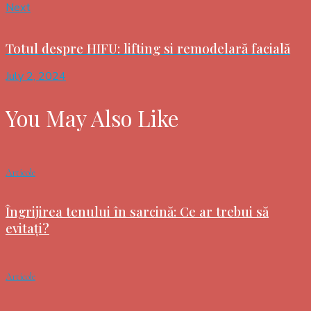
Next
Totul despre HIFU: lifting si remodelară facială
July 2, 2024
You May Also Like
Articole
Îngrijirea tenului în sarcină: Ce ar trebui să
evitați?
Articole