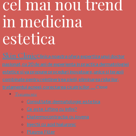
cel mai nou trend
in medicina
estetica
Skin Clinic
Clinica noastra ofera expertiza unui doctor
pasionat, cu 20 de ani de experienta in practica dermatologiei
estetice si va propune proceduri inovatoare, unice si terapii
combinate pentru reintinerirea pielii, eliminarea ridurilor,
tratamentul acneei, corectarea cicatricilor, …
Close
Tratamente
Consultatie dermatologie estetica
Ce este Lifting cu Infini?
Diatermocontractia cu Jovena
Injectii cu acid hialuronic
Plasma Filler