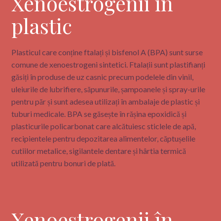
Xenoestrogenii în
plastic
Plasticul care conține ftalați și bisfenol A (BPA) sunt surse
comune de xenoestrogeni sintetici. Ftalații sunt plastifianți
găsiți în produse de uz casnic precum podelele din vinil,
uleiurile de lubrifiere, săpunurile, șampoanele și spray-urile
pentru păr și sunt adesea utilizați în ambalaje de plastic și
tuburi medicale. BPA se găsește în rășina epoxidică și
plasticurile policarbonat care alcătuiesc sticlele de apă,
recipientele pentru depozitarea alimentelor, căptușelile
cutiilor metalice, sigilantele dentare și hârtia termică
utilizată pentru bonuri de plată.
Xenoestrogenii în