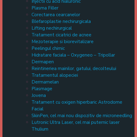
Injectii cu acid hialuronic
Plasma Filler
Corectarea cearcanelor
Blefaroplastie nechirurgicala
Lifting nechirurgical
Tratament cicatrici de acnee
Mezoterapie si biorevitalizare
Peelingul chimic
Hidratare faciala – Oxygeneo – Tripollar
Dermapen
Reintineriea mainilor, gatului, decolteului
Tratamentul alopeciei
Dermamelan
Plasmage
Jovena
Tratament cu oxigen hiperbaric Astrodome
Facial
SkinPen, cel mai nou dispozitiv de microneedling
Lutronic Ultra Laser, cel mai puternic laser
Thulium