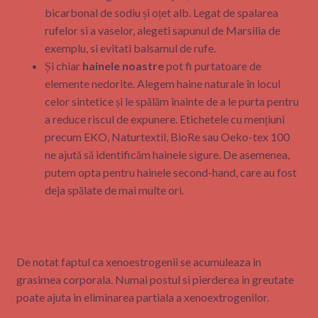
bicarbonal de sodiu și oțet alb. Legat de spalarea
rufelor si a vaselor, alegeti sapunul de Marsilia de
exemplu, si evitati balsamul de rufe.
Și chiar
hainele noastre
pot fi purtatoare de
elemente nedorite. Alegem haine naturale în locul
celor sintetice și le spălăm înainte de a le purta pentru
a reduce riscul de expunere. Etichetele cu mențiuni
precum EKO, Naturtextil, BioRe sau Oeko-tex 100
ne ajută să identificăm hainele sigure. De asemenea,
putem opta pentru hainele second-hand, care au fost
deja spălate de mai multe ori.
De notat faptul ca xenoestrogenii se acumuleaza in
grasimea corporala. Numai postul si pierderea in greutate
poate ajuta in eliminarea partiala a xenoextrogenilor.