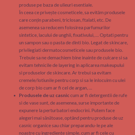
produse pe baza de ulieuri esentiale.
În ceea ce privește cosmeticele, sa evităm produsele
care conțin parabeni, triclosan, ftalati, etc. De
asemenea sa reducem folosirea parfumurilor
sintetice, lacului de unghii, fixativului, … Optati pentru
un sampon sau o pasta de dinti bio. Legat de skincare,
privilegiati dermatocosmeticele sau produsele bio.
Trebuie sa ne demachiem bine inainte de culcare si sa
evitam tehnicile de layering in aplicarea makeupului
si produselor de skincare. Ar trebui sa evitam
cremele/lotiunile pentru corp si sa le inlocuim cu ulei
de corp bio cum ar fi cel de argan, …
Produsele de uz casnic
cum ar fi detergentii de rufe
si de vase sunt, de asemenea, surse importante de
expunere la perturbatori endocrini. Putem face
alegeri mai sănătoase, optând pentru produse de uz
casnic organice sau chiar preparandu-le pe ale
noastre cu ingrediente simple, cum ar fi cele cu