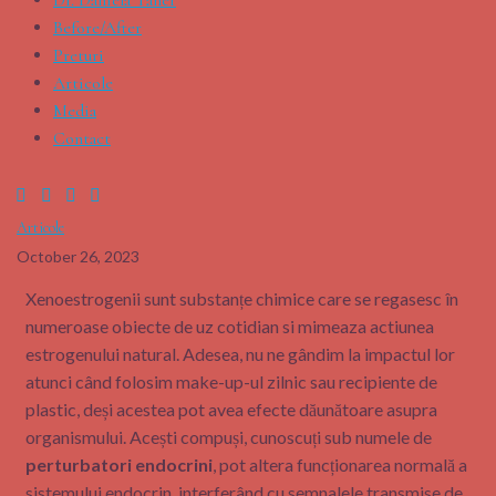
Before/After
Preturi
Articole
Media
Contact
Articole
October 26, 2023
Xenoestrogenii sunt substanțe chimice care se regasesc în
numeroase obiecte de uz cotidian si mimeaza actiunea
estrogenului natural. Adesea, nu ne gândim la impactul lor
atunci când folosim make-up-ul zilnic sau recipiente de
plastic, deși acestea pot avea efecte dăunătoare asupra
organismului. Acești compuși, cunoscuți sub numele de
perturbatori endocrini
, pot altera funcționarea normală a
sistemului endocrin, interferând cu semnalele transmise de