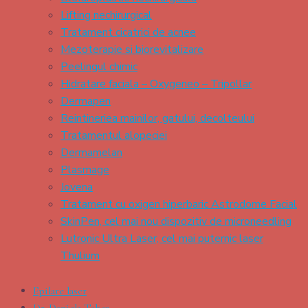
Lifting nechirurgical
Tratament cicatrici de acnee
Mezoterapie si biorevitalizare
Peelingul chimic
Hidratare faciala – Oxygeneo – Tripollar
Dermapen
Reintineriea mainilor, gatului, decolteului
Tratamentul alopeciei
Dermamelan
Plasmage
Jovena
Tratament cu oxigen hiperbaric Astrodome Facial
SkinPen, cel mai nou dispozitiv de microneedling
Lutronic Ultra Laser, cel mai puternic laser
Thulium
Epilare laser
Dr. Daniela Taher