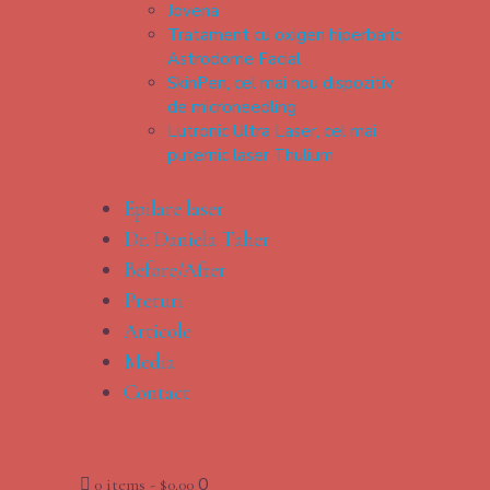
Jovena
Tratament cu oxigen hiperbaric
Astrodome Facial
SkinPen, cel mai nou dispozitiv
de microneedling
Lutronic Ultra Laser, cel mai
puternic laser Thulium
Epilare laser
Dr. Daniela Taher
Before/After
Preturi
Articole
Media
Contact
0
0 items
-
$0.00