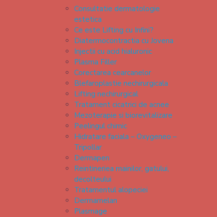
Consultatie dermatologie
estetica
Ce este Lifting cu Infini?
Diatermocontractia cu Jovena
Injectii cu acid hialuronic
Plasma Filler
Corectarea cearcanelor
Blefaroplastie nechirurgicala
Lifting nechirurgical
Tratament cicatrici de acnee
Mezoterapie si biorevitalizare
Peelingul chimic
Hidratare faciala – Oxygeneo –
Tripollar
Dermapen
Reintineriea mainilor, gatului,
decolteului
Tratamentul alopeciei
Dermamelan
Plasmage