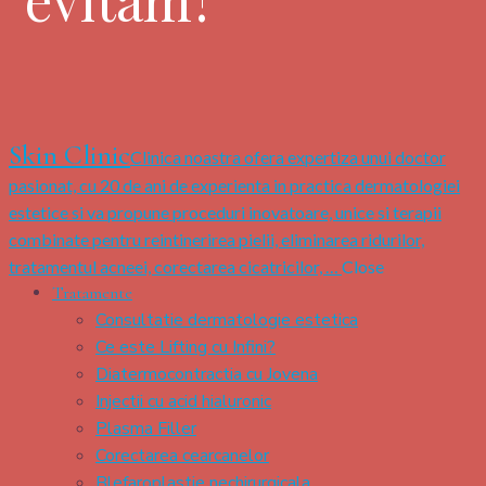
Skin Clinic
Clinica noastra ofera expertiza unui doctor
pasionat, cu 20 de ani de experienta in practica dermatologiei
estetice si va propune proceduri inovatoare, unice si terapii
combinate pentru reintinerirea pielii, eliminarea ridurilor,
tratamentul acneei, corectarea cicatricilor, …
Close
Tratamente
Consultatie dermatologie estetica
Ce este Lifting cu Infini?
Diatermocontractia cu Jovena
Injectii cu acid hialuronic
Plasma Filler
Corectarea cearcanelor
Blefaroplastie nechirurgicala