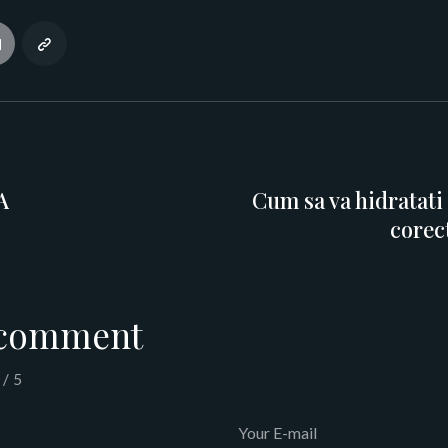
A
Cum sa va hidratati
corect
 comment
/
5