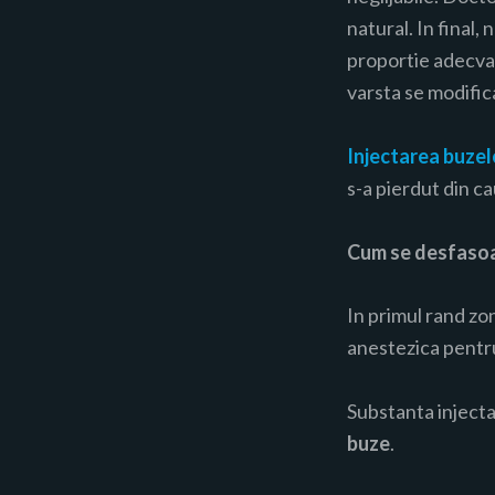
natural. In final,
proportie adecvata
varsta se modifica
Injectarea buzel
s-a pierdut din ca
Cum se desfaso
In primul rand zo
anestezica pentru
Substanta injecta
buze
.