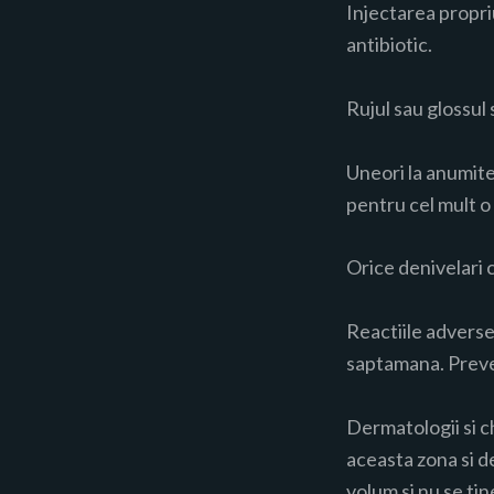
Injectarea propriu
antibiotic.
Rujul sau glossul
Uneori la anumite 
pentru cel mult o
Orice denivelari 
Reactiile adverse
saptamana. Preven
Dermatologii si c
aceasta zona si d
volum si nu se tin