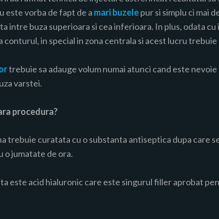
 nu este vorba de fapt de a
mari buzele
pur si simplu ci mai d
 intre buza superioara si cea inferioara. In plus, odata cu 
 conturul, in special in zona centrala si acest lucru trebuie
or
trebuie sa adauge volum numai atunci cand este nevoie
uza varstei.
ara procedura?
na trebuie curatata cu o substanta antiseptica dupa care s
 o jumatate de ora.
ta este acid hialuronic care este singurul filler aprobat pe