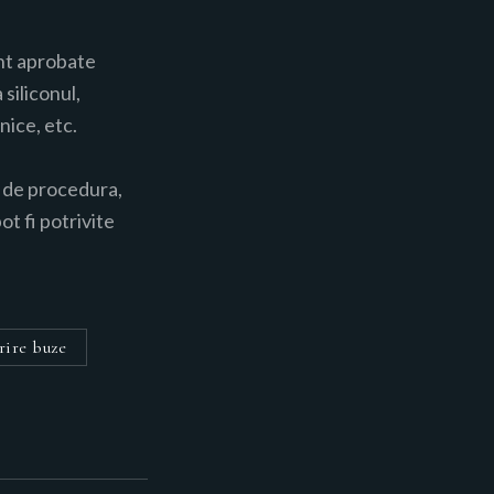
unt aprobate
siliconul,
nice, etc.
e de procedura,
t fi potrivite
rire buze