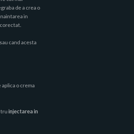
egraba de a crea o
inaintarea in
 corectat.
 sau cand acesta
e aplica o crema
ntru
injectarea in