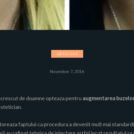
ARTICOLE
November 7, 2016
 crescut de doamne opteaza pentru
augmentarea buzelo
stetician.
toreaza faptului ca procedura a devenit mult mai standardiz
rii au rafinat tehnica de injectare astfel incat rezultatul sa 