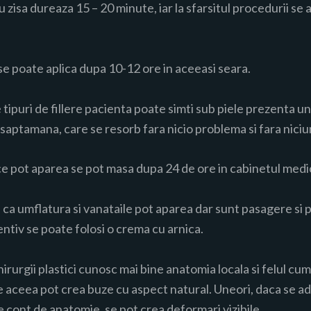
 zisa dureaza 15 – 20 minute, iar la sfarsitul procedurii se 
 se poate aplica dupa 10-12 ore in aceeasi seara.
tipuri de fillere pacienta poate simti sub piele prezenta un
 saptamana, care se resorb fara nicio problema si fara nici
ce pot aparea se pot masa dupa 24 de ore in cabinetul medic
 ca umflatura si vanataile pot aparea dar sunt pasagere si
tiv se poate folosi o crema cu arnica.
hirurgii plastici cunosc mai bine anatomia locala si felul c
e aceea pot crea buze cu aspect natural. Uneori, daca se a
e cont de anatomie, se pot crea deformari vizibile.