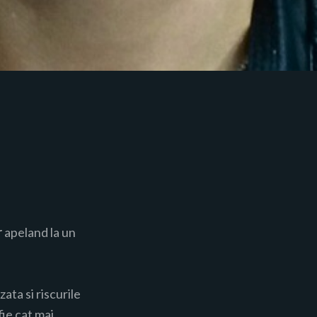
r
apeland la un
ata si riscurile
fie cat mai