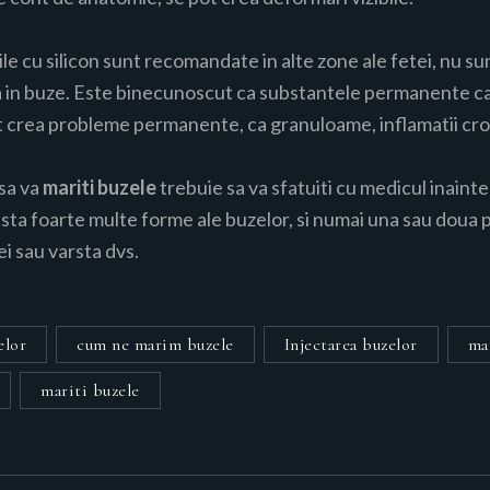
ile cu silicon sunt recomandate in alte zone ale fetei, nu s
 in buze. Este binecunoscut ca substantele permanente ca 
t crea probleme permanente, ca granuloame, inflamatii cro
sa va
mariti buzele
trebuie sa va sfatuiti cu medicul inaint
ista foarte multe forme ale buzelor, si numai una sau doua po
i sau varsta dvs.
elor
cum ne marim buzele
Injectarea buzelor
ma
mariti buzele