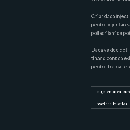
Chiar daca injecti
pentru injectarea
poliacrilamida po
Daca va decideti 
tinand cont ca ex
pentru forma fete
augmentarea buz
marirea buzelor