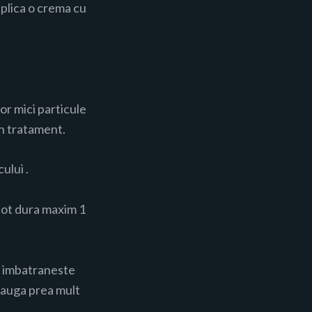
aplica o crema cu
or mici particule
un tratament.
ului .
 pot dura maxim 1
um imbatraneste
dauga prea mult