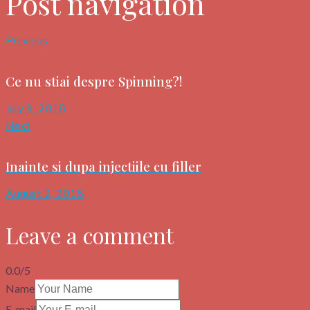
Post navigation
Previous
Ce nu stiai despre Spinning?!
July 9, 2018
Next
Inainte si dupa injectiile cu filler
August 2, 2018
Leave a comment
0.0
/
5
Name
E-mail