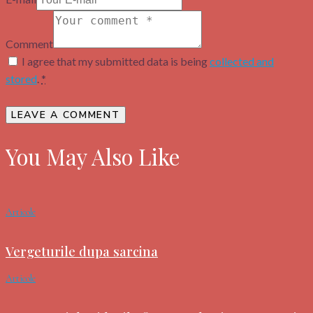
Comment
I agree that my submitted data is being
collected and
stored
.
*
You May Also Like
Articole
Vergeturile dupa sarcina
Articole