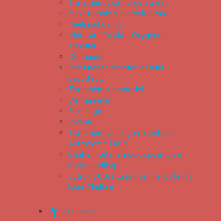
Tratament cicatrici de acnee
Mezoterapie si biorevitalizare
Peelingul chimic
Hidratare faciala – Oxygeneo –
Tripollar
Dermapen
Reintineriea mainilor, gatului,
decolteului
Tratamentul alopeciei
Dermamelan
Plasmage
Jovena
Tratament cu oxigen hiperbaric
Astrodome Facial
SkinPen, cel mai nou dispozitiv de
microneedling
Lutronic Ultra Laser, cel mai puternic
laser Thulium
Epilare laser