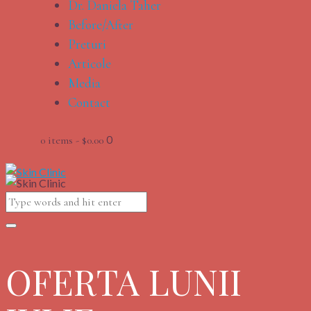
Dr. Daniela Taher
Before/After
Preturi
Articole
Media
Contact
0
0 items
-
$0.00
OFERTA LUNII