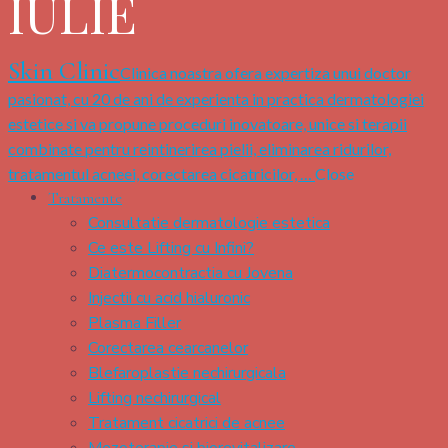
IULIE
Skin Clinic
Clinica noastra ofera expertiza unui doctor
pasionat, cu 20 de ani de experienta in practica dermatologiei
estetice si va propune proceduri inovatoare, unice si terapii
combinate pentru reintinerirea pielii, eliminarea ridurilor,
tratamentul acneei, corectarea cicatricilor, …
Close
Tratamente
Consultatie dermatologie estetica
Ce este Lifting cu Infini?
Diatermocontractia cu Jovena
Injectii cu acid hialuronic
Plasma Filler
Corectarea cearcanelor
Blefaroplastie nechirurgicala
Lifting nechirurgical
Tratament cicatrici de acnee
Mezoterapie si biorevitalizare