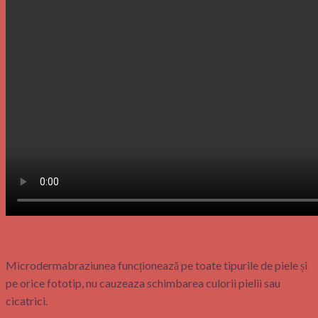
Microdermabraziunea funcționează pe toate tipurile de piele și
pe orice fototip, nu cauzeaza schimbarea culorii pielii sau
cicatrici.