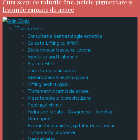
Cum scapi de ridurile fine, petele pigmentare şi
leziunile cauzate de acnee
Tratamente
Consultatie dermatologie estetica
Ce este Lifting cu Infini?
Diatermocontractia cu Jovena
Injectii cu acid hialuronic
Plasma Filler
Corectarea cearcanelor
Blefaroplastie nechirurgicala
Lifting nechirurgical
Tratament cicatrici de acnee
Mezoterapie si biorevitalizare
Peelingul chimic
Hidratare faciala – Oxygeneo – Tripollar
Dermapen
Reintineriea mainilor, gatului, decolteului
Tratamentul alopeciei
Dermamelan