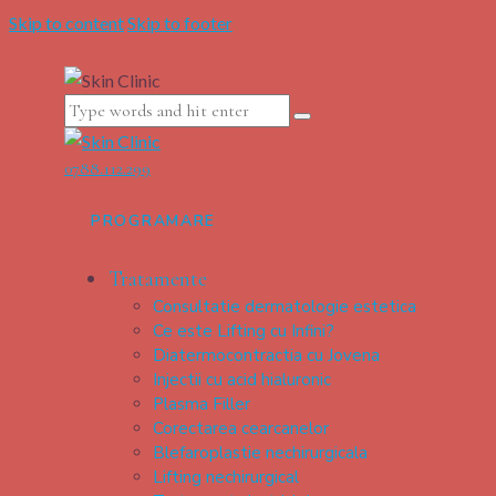
Skip to content
Skip to footer
0788.112.299
PROGRAMARE
Tratamente
Consultatie dermatologie estetica
Ce este Lifting cu Infini?
Diatermocontractia cu Jovena
Injectii cu acid hialuronic
Plasma Filler
Corectarea cearcanelor
Blefaroplastie nechirurgicala
Lifting nechirurgical