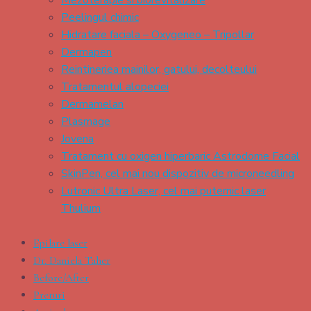
Peelingul chimic
Hidratare faciala – Oxygeneo – Tripollar
Dermapen
Reintineriea mainilor, gatului, decolteului
Tratamentul alopeciei
Dermamelan
Plasmage
Jovena
Tratament cu oxigen hiperbaric Astrodome Facial
SkinPen, cel mai nou dispozitiv de microneedling
Lutronic Ultra Laser, cel mai puternic laser
Thulium
Epilare laser
Dr. Daniela Taher
Before/After
Preturi