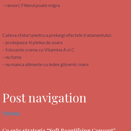
– rareori, Fillerul poate migra
Cateva sfaturi pentru a prelungi efectele tratamentului:
– protejeaza-ti pielea de soare
– foloseste creme cu Vitamina A si C
– nu fuma
– nu manca alimente cu index glicemic mare
.
Post navigation
Previous
Ce este strategia “Soft Beautifying Concept”