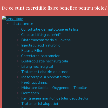
De ce sunt exercitiile fizice benefice pentru piele?
Tratamente
Consultatie dermatologie estetica
Ce este Lifting cu Infini?
Diatermocontractia cu Jovena
Injectii cu acid hialuronic
Plasma Filler
Corectarea cearcanelor
Blefaroplastie nechirurgicala
Lifting nechirurgical
Tratament cicatrici de acnee
Mezoterapie si biorevitalizare
Peelingul chimic
Hidratare faciala – Oxygeneo – Tripollar
Dermapen
Reintineriea mainilor, gatului, decolteului
Tratamentul alopeciei