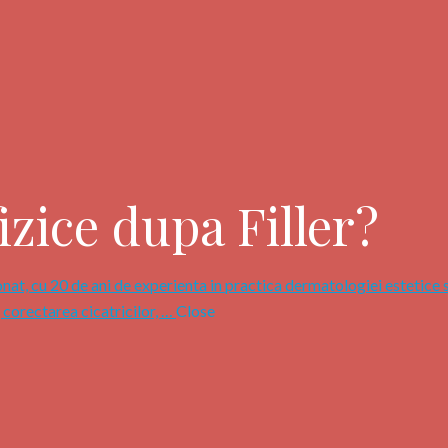
fizice dupa Filler?
nat, cu 20 de ani de experienta in practica dermatologiei estetice 
, corectarea cicatricilor, …
Close