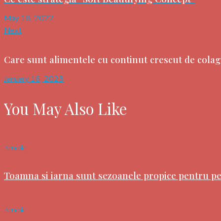
May 18, 2022
Next
Care sunt alimentele cu continut crescut de cola
January 16, 2023
You May Also Like
Articole
Toamna si iarna sunt sezoanele propice pentru pe
Articole