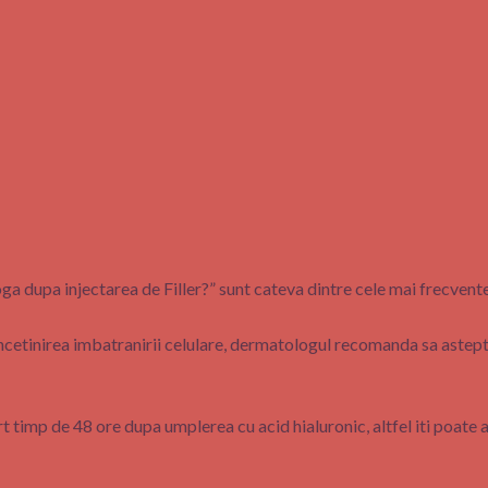
ga dupa injectarea de Filler?” sunt cateva dintre cele mai frecvente
 incetinirea imbatranirii celulare, dermatologul recomanda sa astepti
ort timp de 48 ore dupa umplerea cu acid hialuronic, altfel iti poate 