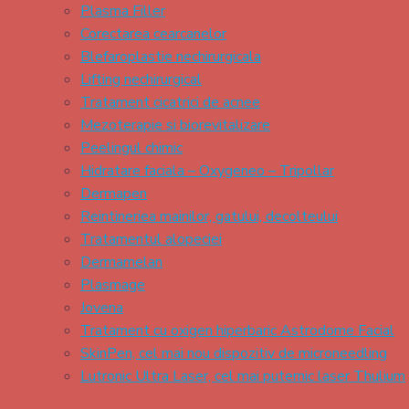
Plasma Filler
Corectarea cearcanelor
Blefaroplastie nechirurgicala
Lifting nechirurgical
Tratament cicatrici de acnee
Mezoterapie si biorevitalizare
Peelingul chimic
Hidratare faciala – Oxygeneo – Tripollar
Dermapen
Reintineriea mainilor, gatului, decolteului
Tratamentul alopeciei
Dermamelan
Plasmage
Jovena
Tratament cu oxigen hiperbaric Astrodome Facial
SkinPen, cel mai nou dispozitiv de microneedling
Lutronic Ultra Laser, cel mai puternic laser Thulium