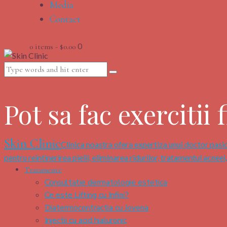
Media
Contact
0
0 items
-
$0.00
Pot sa fac exercitii 
Skin Clinic
Clinica noastra ofera expertiza unui doctor pasio
pentru reintinerirea pielii, eliminarea ridurilor, tratamentul acneei
Tratamente
Consultatie dermatologie estetica
Ce este Lifting cu Infini?
Diatermocontractia cu Jovena
Injectii cu acid hialuronic