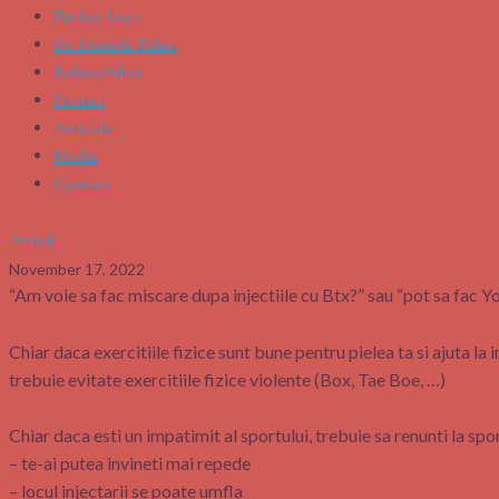
Epilare laser
Dr. Daniela Taher
Before/After
Preturi
Articole
Media
Contact
Articole
November 17, 2022
“Am voie sa fac miscare dupa injectiile cu Btx?” sau “pot sa fac Yo
Chiar daca exercitiile fizice sunt bune pentru pielea ta si ajuta la
trebuie evitate exercitiile fizice violente (Box, Tae Boe, …)
Chiar daca esti un impatimit al sportului, trebuie sa renunti la sp
– te-ai putea invineti mai repede
– locul injectarii se poate umfla