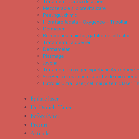
Tratament cicatrici de acnee
Mezoterapie si biorevitalizare
Peelingul chimic
Hidratare faciala – Oxygeneo – Tripollar
Dermapen
Reintineriea mainilor, gatului, decolteului
Tratamentul alopeciei
Dermamelan
Plasmage
Jovena
Tratament cu oxigen hiperbaric Astrodome F
SkinPen, cel mai nou dispozitiv de microneedl
Lutronic Ultra Laser, cel mai puternic laser T
Epilare laser
Dr. Daniela Taher
Before/After
Preturi
Articole