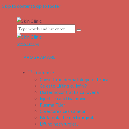
Skip to content
Skip to footer
0788.112.299
PROGRAMARE
Tratamente
Consultatie dermatologie estetica
Ce este Lifting cu Infini?
Diatermocontractia cu Jovena
Injectii cu acid hialuronic
Plasma Filler
Corectarea cearcanelor
Blefaroplastie nechirurgicala
Lifting nechirurgical