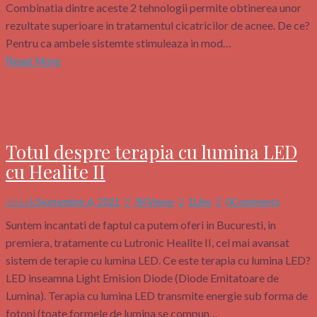
Combinatia dintre aceste 2 tehnologii permite obtinerea unor
rezultate superioare in tratamentul cicatricilor de acnee. De ce?
Pentru ca ambele sistemte stimuleaza in mod…
Read More
Totul despre terapia cu lumina LED
cu Healite II
September 6, 2021
3K
Views
1
Like
0
Comments
Articole
Suntem incantati de faptul ca putem oferi in Bucuresti, in
premiera, tratamente cu Lutronic Healite II, cel mai avansat
sistem de terapie cu lumina LED. Ce este terapia cu lumina LED?
LED inseamna Light Emision Diode (Diode Emitatoare de
Lumina). Terapia cu lumina LED transmite energie sub forma de
fotoni (toate formele de lumina se compun…