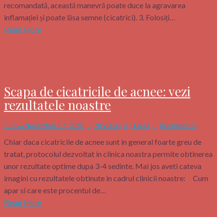
recomandată, această manevră poate duce la agravarea
inflamației și poate lăsa semne (cicatrici). 3. Folosiți…
Read More
Scapa de cicatricile de acnee: vezi
rezultatele noastre
November 17, 2020
7K
Views
0
Likes
0
Comments
Articole
Chiar daca cicatricile de acnee sunt in general foarte greu de
tratat, protocolul dezvoltat in clinica noastra permite obtinerea
unor rezultate optime dupa 3-4 sedinte. Mai jos aveti cateva
imagini cu rezultatele obtinute in cadrul clinicii noastre: Cum
apar si care este procentul de…
Read More