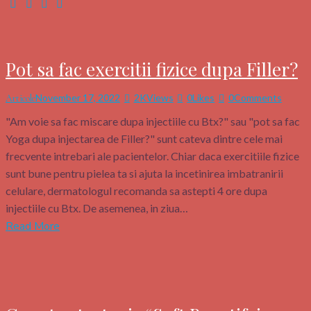
Pot sa fac exercitii fizice dupa Filler?
November 17, 2022
2K
Views
0
Likes
0
Comments
Articole
"Am voie sa fac miscare dupa injectiile cu Btx?" sau "pot sa fac
Yoga dupa injectarea de Filler?" sunt cateva dintre cele mai
frecvente intrebari ale pacientelor. Chiar daca exercitiile fizice
sunt bune pentru pielea ta si ajuta la incetinirea imbatranirii
celulare, dermatologul recomanda sa astepti 4 ore dupa
injectiile cu Btx. De asemenea, in ziua…
Read More