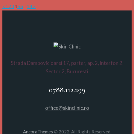
Posts
Page
Page
Page
Page
Page
Page
Page
<
1
2
3
4
5
6
…
14
>
pagination
Strada Dambovicioarei 17, parter, ap. 2, interfon 2,
Sector 2, Bucuresti
0788.112.299
office@skinclinic.ro
AncoraThemes
© 2022. All Rights Reserved.