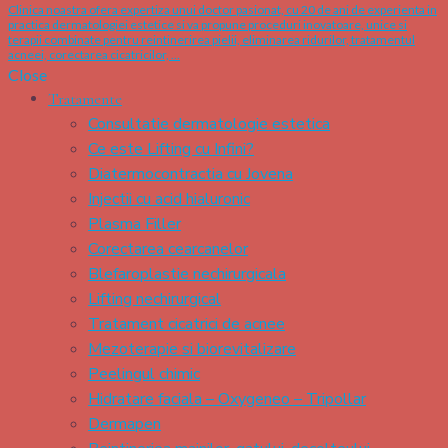
Clinica noastra ofera expertiza unui doctor pasionat, cu 20 de ani de experienta in
practica dermatologiei estetice si va propune proceduri inovatoare, unice si
terapii combinate pentru reintinerirea pielii, eliminarea ridurilor, tratamentul
acneei, corectarea cicatricilor, …
Close
Tratamente
Consultatie dermatologie estetica
Ce este Lifting cu Infini?
Diatermocontractia cu Jovena
Injectii cu acid hialuronic
Plasma Filler
Corectarea cearcanelor
Blefaroplastie nechirurgicala
Lifting nechirurgical
Tratament cicatrici de acnee
Mezoterapie si biorevitalizare
Peelingul chimic
Hidratare faciala – Oxygeneo – Tripollar
Dermapen