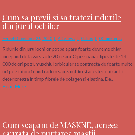
Cum sa previi si sa tratezi ridurile
din jurul ochilor
December 26, 2020
4K
Views
0
Likes
0
Comments
Articole
Ridurile din jurul ochilor pot sa apara foarte devreme chiar
incepand de la varsta de 20 de ani. O persoana clipeste de 13
000 de ori pe zi, muschiul orbicular se contracta de foarte multe
ori pe zi atunci cand radem sau zambim si aceste contractii
deterioreaza in timp fibrele de colagen si elastina. De…
Read More
Cum scapam de MASKNE, acneea
cauzata de purtarea mastii