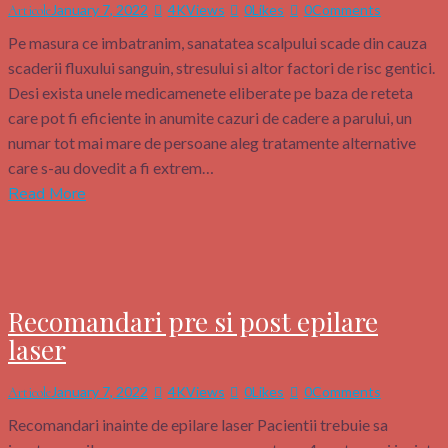
January 7, 2022
4K
Views
0
Likes
0
Comments
Articole
Pe masura ce imbatranim, sanatatea scalpului scade din cauza
scaderii fluxului sanguin, stresului si altor factori de risc gentici.
Desi exista unele medicamenete eliberate pe baza de reteta
care pot fi eficiente in anumite cazuri de cadere a parului, un
numar tot mai mare de persoane aleg tratamente alternative
care s-au dovedit a fi extrem…
Read More
Recomandari pre si post epilare
laser
January 7, 2022
4K
Views
0
Likes
0
Comments
Articole
Recomandari inainte de epilare laser Pacientii trebuie sa