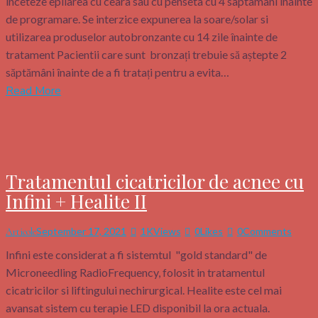
inceteze epilarea cu ceara sau cu penseta cu 4 saptamani inainte
de programare. Se interzice expunerea la soare/solar si
utilizarea produselor autobronzante cu 14 zile înainte de
tratament Pacientii care sunt bronzați trebuie să aștepte 2
săptămâni înainte de a fi tratați pentru a evita…
Read More
Tratamentul cicatricilor de acnee cu
Infini + Healite II
September 17, 2021
1K
Views
0
Likes
0
Comments
Articole
Infini este considerat a fi sistemtul "gold standard" de
Microneedling RadioFrequency, folosit in tratamentul
cicatricilor si liftingului nechirurgical. Healite este cel mai
avansat sistem cu terapie LED disponibil la ora actuala.