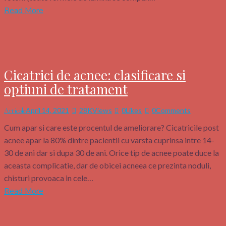
Read More
Cicatrici de acnee: clasificare si
optiuni de tratament
April 14, 2021
28K
Views
0
Likes
0
Comments
Articole
Cum apar si care este procentul de ameliorare? Cicatricile post
acnee apar la 80% dintre pacientii cu varsta cuprinsa intre 14-
30 de ani dar si dupa 30 de ani. Orice tip de acnee poate duce la
aceasta complicatie, dar de obicei acneea ce prezinta noduli,
chisturi provoaca in cele…
Read More