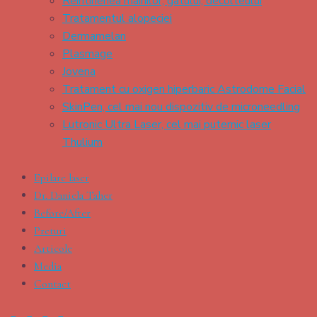
Reintineriea mainilor, gatului, decolteului
Tratamentul alopeciei
Dermamelan
Plasmage
Jovena
Tratament cu oxigen hiperbaric Astrodome Facial
SkinPen, cel mai nou dispozitiv de microneedling
Lutronic Ultra Laser, cel mai puternic laser
Thulium
Epilare laser
Dr. Daniela Taher
Before/After
Preturi
Articole
Media
Contact