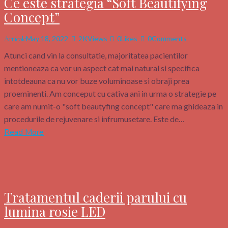
Ce este strategia “Soft Beautifying
Concept”
May 18, 2022
2K
Views
0
Likes
0
Comments
Articole
Atunci cand vin la consultatie, majoritatea pacientilor
mentioneaza ca vor un aspect cat mai natural si specifica
intotdeauna ca nu vor buze voluminoase si obraji prea
proeminenti. Am conceput cu cativa ani in urma o strategie pe
care am numit-o "soft beautyfing concept" care ma ghideaza in
procedurile de rejuvenare si infrumusetare. Este de…
Read More
Tratamentul caderii parului cu
lumina rosie LED