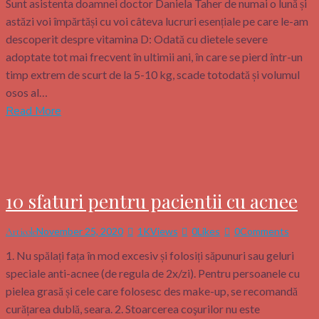
Sunt asistenta doamnei doctor Daniela Taher de numai o lună și
astăzi voi împărtăși cu voi câteva lucruri esențiale pe care le-am
descoperit despre vitamina D: Odată cu dietele severe
adoptate tot mai frecvent în ultimii ani, în care se pierd într-un
timp extrem de scurt de la 5-10 kg, scade totodată și volumul
osos al…
Read More
10 sfaturi pentru pacientii cu acnee
November 25, 2020
1K
Views
0
Likes
0
Comments
Articole
1. Nu spălați fața în mod excesiv și folosiți săpunuri sau geluri
speciale anti-acnee (de regula de 2x/zi). Pentru persoanele cu
pielea grasă și cele care folosesc des make-up, se recomandă
curățarea dublă, seara. 2. Stoarcerea coşurilor nu este