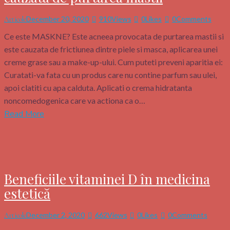
December 20, 2020
910
Views
0
Likes
0
Comments
Articole
Ce este MASKNE? Este acneea provocata de purtarea mastii si
este cauzata de frictiunea dintre piele si masca, aplicarea unei
creme grase sau a make-up-ului. Cum puteti preveni aparitia ei:
Curatati-va fata cu un produs care nu contine parfum sau ulei,
apoi clatiti cu apa calduta. Aplicati o crema hidratanta
noncomedogenica care va actiona ca o…
Read More
Beneficiile vitaminei D în medicina
estetică
December 2, 2020
662
Views
0
Likes
0
Comments
Articole